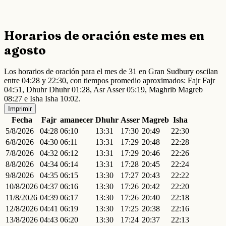
Horarios de oración este mes en
agosto
Los horarios de oración para el mes de 31 en Gran Sudbury oscilan
entre 04:28 y 22:30, con tiempos promedio aproximados: Fajr Fajr
04:51, Dhuhr Dhuhr 01:28, Asr Asser 05:19, Maghrib Magreb
08:27 e Isha Isha 10:02.
Imprimir
Fecha
Fajr
amanecer
Dhuhr
Asser
Magreb
Isha
5/8/2026
04:28
06:10
13:31
17:30
20:49
22:30
6/8/2026
04:30
06:11
13:31
17:29
20:48
22:28
7/8/2026
04:32
06:12
13:31
17:29
20:46
22:26
8/8/2026
04:34
06:14
13:31
17:28
20:45
22:24
9/8/2026
04:35
06:15
13:30
17:27
20:43
22:22
10/8/2026
04:37
06:16
13:30
17:26
20:42
22:20
11/8/2026
04:39
06:17
13:30
17:26
20:40
22:18
12/8/2026
04:41
06:19
13:30
17:25
20:38
22:16
13/8/2026
04:43
06:20
13:30
17:24
20:37
22:13