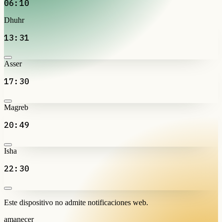
06:10
Dhuhr
13:31
Asser
17:30
Magreb
20:49
Isha
22:30
Este dispositivo no admite notificaciones web.
amanecer