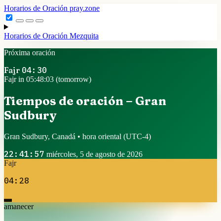
Horarios de Oración
pray.zone
Horarios de Oración
Mezquita
Próxima oración
Fajr
04:30
Fajr in 05:48:02 (tomorrow)
Tiempos de oración – Gran
Sudbury
Gran Sudbury, Canadá • hora oriental
(UTC-4)
22:41:58
miércoles, 5 de agosto de 2026
Fajr
04:28
amanecer