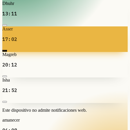
Dhuhr
13:11
Asser
17:02
Magreb
20:12
Isha
21:52
Este dispositivo no admite notificaciones web.
amanecer