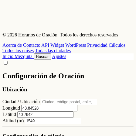
© 2026 Horarios de Oración. Todos los derechos reservados
Acerca de
Contacto
API
Widget
WordPress
Privacidad
Cálculos
Todos los países
Todas las ciudades
Inicio
Mezquita
Ajustes
Buscar
Configuración de Oración
Ubicación
Ciudad / Ubicación
Longitud
Latitud
Altitud (m)