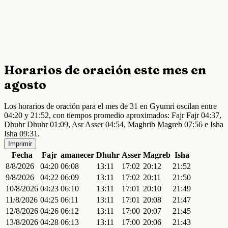
Horarios de oración este mes en
agosto
Los horarios de oración para el mes de 31 en Gyumri oscilan entre
04:20 y 21:52, con tiempos promedio aproximados: Fajr Fajr 04:37,
Dhuhr Dhuhr 01:09, Asr Asser 04:54, Maghrib Magreb 07:56 e Isha
Isha 09:31.
Imprimir
Fecha
Fajr
amanecer
Dhuhr
Asser
Magreb
Isha
8/8/2026
04:20
06:08
13:11
17:02
20:12
21:52
9/8/2026
04:22
06:09
13:11
17:02
20:11
21:50
10/8/2026
04:23
06:10
13:11
17:01
20:10
21:49
11/8/2026
04:25
06:11
13:11
17:01
20:08
21:47
12/8/2026
04:26
06:12
13:11
17:00
20:07
21:45
13/8/2026
04:28
06:13
13:11
17:00
20:06
21:43