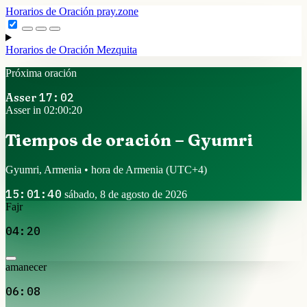
Horarios de Oración
pray.zone
Horarios de Oración
Mezquita
Próxima oración
Asser
17:02
Asser in 02:00:20
Tiempos de oración – Gyumri
Gyumri, Armenia • hora de Armenia
(UTC+4)
15:01:40
sábado, 8 de agosto de 2026
Fajr
04:20
amanecer
06:08