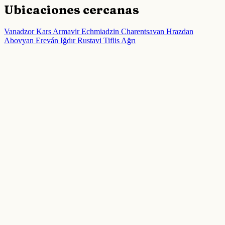
Ubicaciones cercanas
Vanadzor
Kars
Armavir
Echmiadzin
Charentsavan
Hrazdan
Abovyan
Ereván
Iğdır
Rustavi
Tiflis
Ağrı