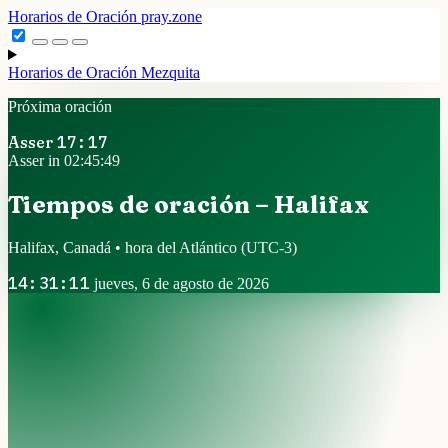
Horarios de Oración
pray.zone
Horarios de Oración
Mezquita
Próxima oración
Asser
17:17
Asser in 02:45:48
Tiempos de oración – Halifax
Halifax, Canadá • hora del Atlántico
(UTC-3)
14:31:12
jueves, 6 de agosto de 2026