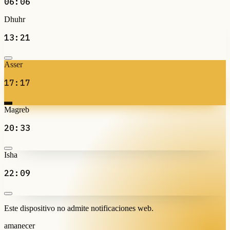
06:06
Dhuhr
13:21
Asser
17:17
Magreb
20:33
Isha
22:09
Este dispositivo no admite notificaciones web.
amanecer