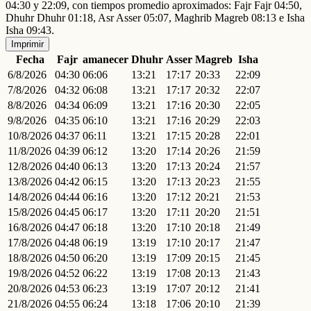
04:30 y 22:09, con tiempos promedio aproximados: Fajr Fajr 04:50,
Dhuhr Dhuhr 01:18, Asr Asser 05:07, Maghrib Magreb 08:13 e Isha
Isha 09:43.
Imprimir
Fecha
Fajr
amanecer
Dhuhr
Asser
Magreb
Isha
6/8/2026
04:30
06:06
13:21
17:17
20:33
22:09
7/8/2026
04:32
06:08
13:21
17:17
20:32
22:07
8/8/2026
04:34
06:09
13:21
17:16
20:30
22:05
9/8/2026
04:35
06:10
13:21
17:16
20:29
22:03
10/8/2026
04:37
06:11
13:21
17:15
20:28
22:01
11/8/2026
04:39
06:12
13:20
17:14
20:26
21:59
12/8/2026
04:40
06:13
13:20
17:13
20:24
21:57
13/8/2026
04:42
06:15
13:20
17:13
20:23
21:55
14/8/2026
04:44
06:16
13:20
17:12
20:21
21:53
15/8/2026
04:45
06:17
13:20
17:11
20:20
21:51
16/8/2026
04:47
06:18
13:20
17:10
20:18
21:49
17/8/2026
04:48
06:19
13:19
17:10
20:17
21:47
18/8/2026
04:50
06:20
13:19
17:09
20:15
21:45
19/8/2026
04:52
06:22
13:19
17:08
20:13
21:43
20/8/2026
04:53
06:23
13:19
17:07
20:12
21:41
21/8/2026
04:55
06:24
13:18
17:06
20:10
21:39