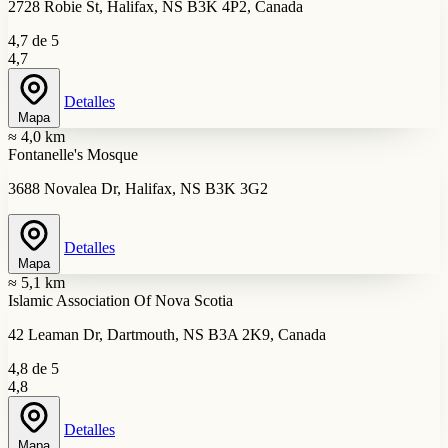
2728 Robie St, Halifax, NS B3K 4P2, Canada
4,7 de 5
4,7
Detalles
Mapa
≈ 4,0 km
Fontanelle's Mosque
3688 Novalea Dr, Halifax, NS B3K 3G2
Detalles
Mapa
≈ 5,1 km
Islamic Association Of Nova Scotia
42 Leaman Dr, Dartmouth, NS B3A 2K9, Canada
4,8 de 5
4,8
Detalles
Mapa