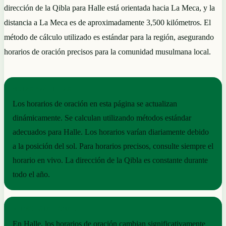
dirección de la Qibla para Halle está orientada hacia La Meca, y la
distancia a La Meca es de aproximadamente 3,500 kilómetros. El
método de cálculo utilizado es estándar para la región, asegurando
horarios de oración precisos para la comunidad musulmana local.
NOTAS PRÁCTICAS
Los horarios de oración en esta página se actualizan
dinámicamente. Se calculan utilizando métodos estándar
adecuados para Halle. Los horarios varían diariamente debido
a la posición del sol. Para horarios precisos, consulte siempre el
horario en vivo. La dirección de la Qibla es constante durante
todo el año.
RITMO ESTACIONAL
En Halle, los horarios de oración cambian significativamente