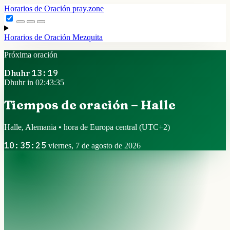
Horarios de Oración
pray.zone
Horarios de Oración
Mezquita
Próxima oración
Dhuhr
13:19
Dhuhr in 02:43:34
Tiempos de oración – Halle
Halle, Alemania • hora de Europa central
(UTC+2)
10:35:26
viernes, 7 de agosto de 2026