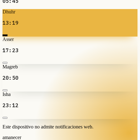
05:45
Dhuhr
13:19
Asser
17:23
Magreb
20:50
Isha
23:12
Este dispositivo no admite notificaciones web.
amanecer