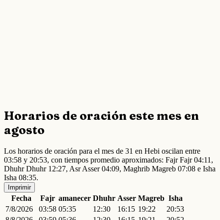
Horarios de oración este mes en
agosto
Los horarios de oración para el mes de 31 en Hebi oscilan entre
03:58 y 20:53, con tiempos promedio aproximados: Fajr Fajr 04:11,
Dhuhr Dhuhr 12:27, Asr Asser 04:09, Maghrib Magreb 07:08 e Isha
Isha 08:35.
Imprimir
Fecha
Fajr
amanecer
Dhuhr
Asser
Magreb
Isha
7/8/2026
03:58
05:35
12:30
16:15
19:22
20:53
8/8/2026
03:59
05:36
12:30
16:15
19:21
20:52