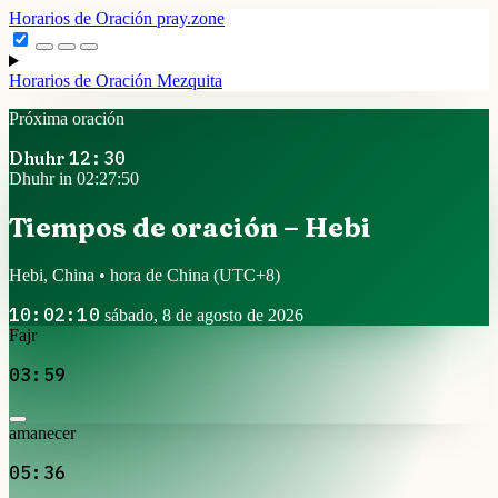
Horarios de Oración
pray.zone
Horarios de Oración
Mezquita
Próxima oración
Dhuhr
12:30
Dhuhr in 02:27:50
Tiempos de oración – Hebi
Hebi, China • hora de China
(UTC+8)
10:02:10
sábado, 8 de agosto de 2026
Fajr
03:59
amanecer
05:36