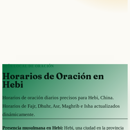
GUÍA LOCAL DE ORACIÓN
Horarios de Oración en
Hebi
Horarios de oración diarios precisos para Hebi, China.
Horarios de Fajr, Dhuhr, Asr, Maghrib e Isha actualizados
dinámicamente.
Presencia musulmana en Hebi:
Hebi, una ciudad en la provincia