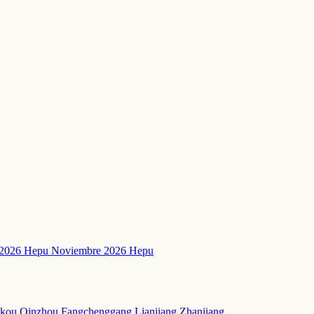
 2026 Hepu
Noviembre 2026 Hepu
akou
Qinzhou
Fangchenggang
Lianjiang
Zhanjiang