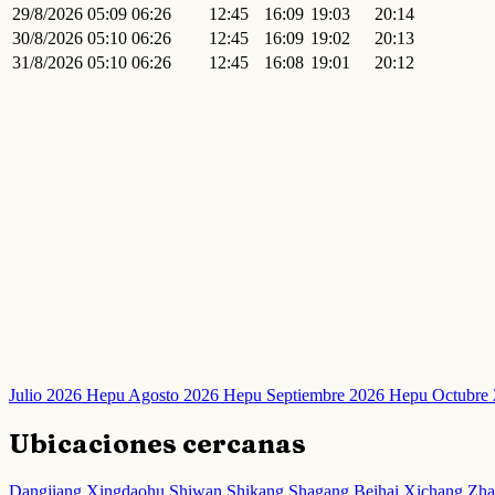
29/8/2026
05:09
06:26
12:45
16:09
19:03
20:14
30/8/2026
05:10
06:26
12:45
16:09
19:02
20:13
31/8/2026
05:10
06:26
12:45
16:08
19:01
20:12
Julio 2026 Hepu
Agosto 2026 Hepu
Septiembre 2026 Hepu
Octubre
Ubicaciones cercanas
Dangjiang
Xingdaohu
Shiwan
Shikang
Shagang
Beihai
Xichang
Zh