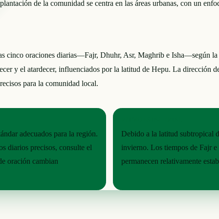
plantación de la comunidad se centra en las áreas urbanas, con un enfoq
cinco oraciones diarias—Fajr, Dhuhr, Asr, Maghrib e Isha—según la zo
cer y el atardecer, influenciados por la latitud de Hepu. La dirección d
precisos para la comunidad local.
RITMO ESTACIONAL
tándar adecuados para la región.
Debido a la latitud subtropical
 diarios precisos, consulte el
invierno. Los tiempos de Fajr e
 de oración cambian
permanecen relativamente establ