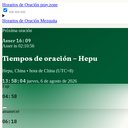
Horarios de Oración
pray.zone
Horarios de Oración
Mezquita
Próxima oración
Asser
16:09
Asser in 02:10:55
Tiempos de oración – Hepu
Hepu, China • hora de China
(UTC+8)
13:58:05
jueves, 6 de agosto de 2026
Fajr
04:58
amanecer
06:18