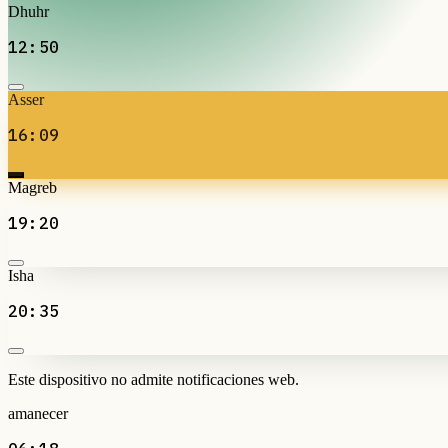
Dhuhr
12:50
Asser
16:09
Magreb
19:20
Isha
20:35
Este dispositivo no admite notificaciones web.
amanecer