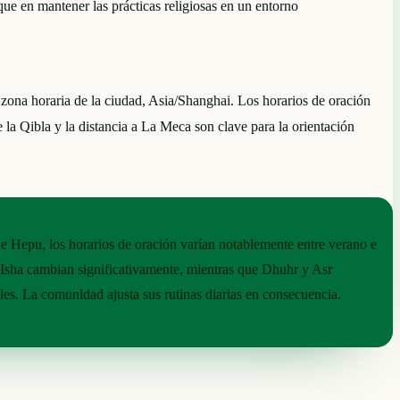
ue en mantener las prácticas religiosas en un entorno
na horaria de la ciudad, Asia/Shanghai. Los horarios de oración
e la Qibla y la distancia a La Meca son clave para la orientación
 de Hepu, los horarios de oración varían notablemente entre verano e
 Isha cambian significativamente, mientras que Dhuhr y Asr
es. La comunidad ajusta sus rutinas diarias en consecuencia.