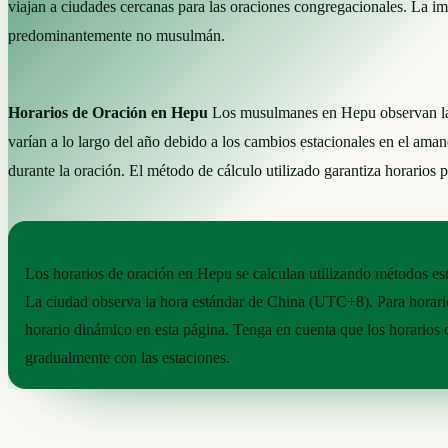
viajan a ciudades cercanas para las oraciones congregacionales. La im
predominantemente no musulmán.
Horarios de Oración en Hepu
Los musulmanes en Hepu observan las 
varían a lo largo del año debido a los cambios estacionales en el amane
durante la oración. El método de cálculo utilizado garantiza horarios 
NOTAS PRÁCTICAS
Los horarios de oración en Hepu se calculan utilizando métodos es
La ciudad observa la hora estándar de China (UTC+8). Para horarios
horario dinámico en esta página. Tenga en cuenta que los horarios
gradualmente con las estaciones.