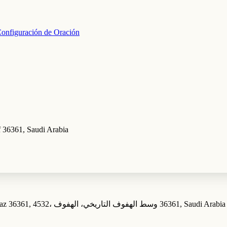
onfiguración de Oración
fuf, Al Hofuf 36361, Saudi Arabia
6648 King Abdul Aziz, Al Muallimeen East, Al Hufuf and Al Mubarraz 36361, 4532، وسط الهفوف التاريخي، الهفوف‎ 36361, Saudi Arabia