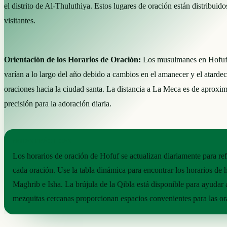
el distrito de Al-Thuluthiya. Estos lugares de oración están distribu
visitantes.
Orientación de los Horarios de Oración:
Los musulmanes en Hofuf si
varían a lo largo del año debido a cambios en el amanecer y el atardec
oraciones hacia la ciudad santa. La distancia a La Meca es de aproxi
precisión para la adoración diaria.
NOTAS PRÁCTICAS
Los horarios de oración de Hofuf se actualizan diariamente para re
cada oración. Use la tabla dinámica para encontrar los horarios de 
Maghrib e Isha. La brújula de la Qibla está disponible para ayudar
mezquitas cercanas proporcionan espacios convenientes para las or