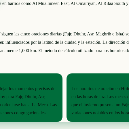
idos en barrios como Al Muallimeen East, Al Omairiyah, Al Rifaa South y
guen las cinco oraciones diarias (Fajr, Dhuhr, Asr, Maghrib e Isha) se
er, influenciados por la latitud de la ciudad y la estación. La direcció
madamente 1,000 km. El método de cálculo utilizado para los horarios d
RITMO ESTACIONAL
flejar los momentos precisos de
Los horarios de oración en Hofu
hoy para Fajr, Dhuhr, Asr,
en las horas de luz. Los meses 
 a orientarse hacia La Meca. Las
que el invierno presenta un Faj
aciones congregacionales.
variaciones notables en los hora