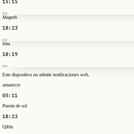
15:15
Magreb
18:23
Isha
18:19
Este dispositivo no admite notificaciones web.
amanecer
05:11
Puesta de sol
18:23
Qibla