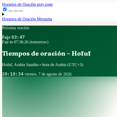
Horarios de Oración
pray.zone
Horarios de Oración
Mezquita
Próxima oración
Fajr
03:47
Fajr in 07:36:25 (tomorrow)
Tiempos de oración – Hofuf
Hofuf, Arabia Saudita • hora de Arabia
(UTC+3)
20:10:35
viernes, 7 de agosto de 2026