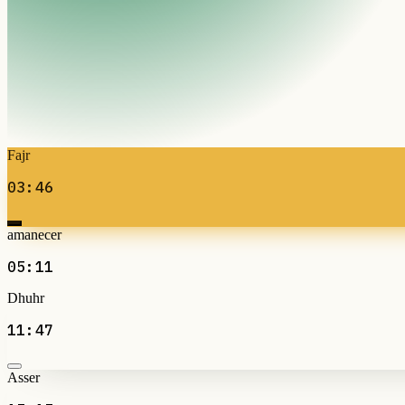
Fajr
03:46
amanecer
05:11
Dhuhr
11:47
Asser