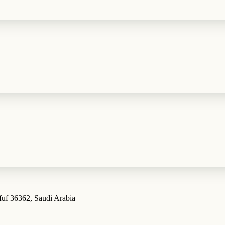
ا, Al Omairiyah, Al Hofuf 36362, Saudi Arabia