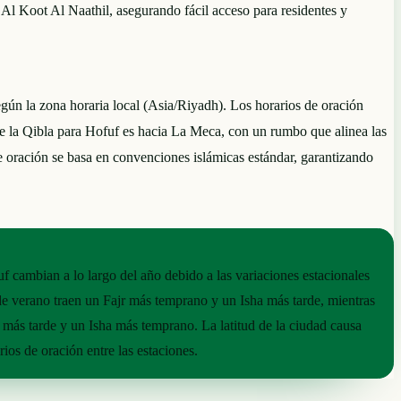
 Al Koot Al Naathil, asegurando fácil acceso para residentes y
gún la zona horaria local (Asia/Riyadh). Los horarios de oración
n de la Qibla para Hofuf es hacia La Meca, con un rumbo que alinea las
e oración se basa en convenciones islámicas estándar, garantizando
f cambian a lo largo del año debido a las variaciones estacionales
de verano traen un Fajr más temprano y un Isha más tarde, mientras
r más tarde y un Isha más temprano. La latitud de la ciudad causa
rios de oración entre las estaciones.