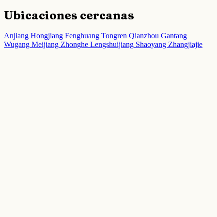
Ubicaciones cercanas
Anjiang
Hongjiang
Fenghuang
Tongren
Qianzhou
Gantang
Wugang
Meijiang
Zhonghe
Lengshuijiang
Shaoyang
Zhangjiajie