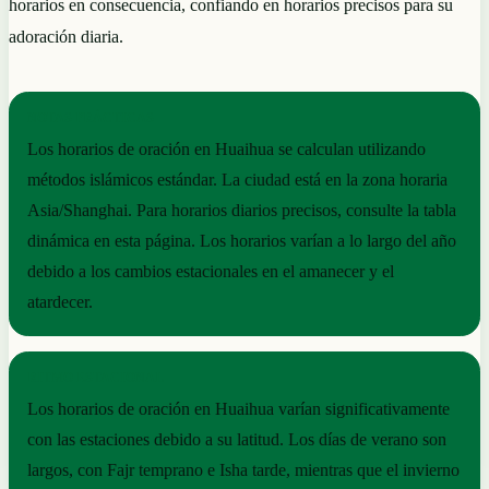
horarios en consecuencia, confiando en horarios precisos para su
adoración diaria.
NOTAS PRÁCTICAS
Los horarios de oración en Huaihua se calculan utilizando
métodos islámicos estándar. La ciudad está en la zona horaria
Asia/Shanghai. Para horarios diarios precisos, consulte la tabla
dinámica en esta página. Los horarios varían a lo largo del año
debido a los cambios estacionales en el amanecer y el
atardecer.
RITMO ESTACIONAL
Los horarios de oración en Huaihua varían significativamente
con las estaciones debido a su latitud. Los días de verano son
largos, con Fajr temprano e Isha tarde, mientras que el invierno