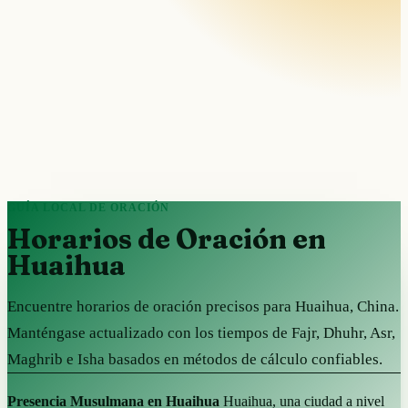
GUÍA LOCAL DE ORACIÓN
Horarios de Oración en
Huaihua
Encuentre horarios de oración precisos para Huaihua, China.
Manténgase actualizado con los tiempos de Fajr, Dhuhr, Asr,
Maghrib e Isha basados en métodos de cálculo confiables.
Presencia Musulmana en Huaihua
Huaihua, una ciudad a nivel