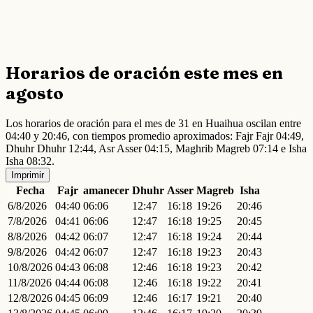
Horarios de oración este mes en
agosto
Los horarios de oración para el mes de 31 en Huaihua oscilan entre
04:40 y 20:46, con tiempos promedio aproximados: Fajr Fajr 04:49,
Dhuhr Dhuhr 12:44, Asr Asser 04:15, Maghrib Magreb 07:14 e Isha
Isha 08:32.
Imprimir
Fecha
Fajr
amanecer
Dhuhr
Asser
Magreb
Isha
6/8/2026
04:40
06:06
12:47
16:18
19:26
20:46
7/8/2026
04:41
06:06
12:47
16:18
19:25
20:45
8/8/2026
04:42
06:07
12:47
16:18
19:24
20:44
9/8/2026
04:42
06:07
12:47
16:18
19:23
20:43
10/8/2026
04:43
06:08
12:46
16:18
19:23
20:42
11/8/2026
04:44
06:08
12:46
16:18
19:22
20:41
12/8/2026
04:45
06:09
12:46
16:17
19:21
20:40