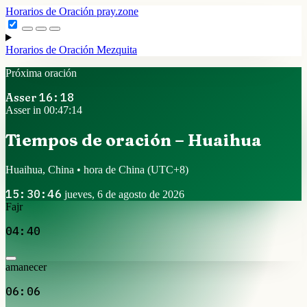
Horarios de Oración
pray.zone
Horarios de Oración
Mezquita
Próxima oración
Asser
16:18
Asser in 00:47:14
Tiempos de oración – Huaihua
Huaihua, China • hora de China
(UTC+8)
15:30:46
jueves, 6 de agosto de 2026
Fajr
04:40
amanecer
06:06