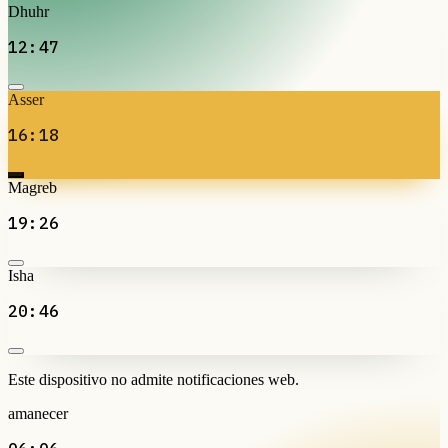
Dhuhr
12:47
Asser
16:18
Magreb
19:26
Isha
20:46
Este dispositivo no admite notificaciones web.
amanecer