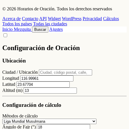
© 2026 Horarios de Oración. Todos los derechos reservados
Acerca de
Contacto
API
Widget
WordPress
Privacidad
Cálculos
Todos los países
Todas las ciudades
Inicio
Mezquita
Ajustes
Buscar
Configuración de Oración
Ubicación
Ciudad / Ubicación
Longitud
Latitud
Altitud (m)
Configuración de cálculo
Métodos de cálculo
Ángulo de Fajr (°)