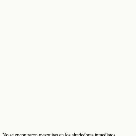
No se encontraron mezquitas en los alrededores inmediatos.