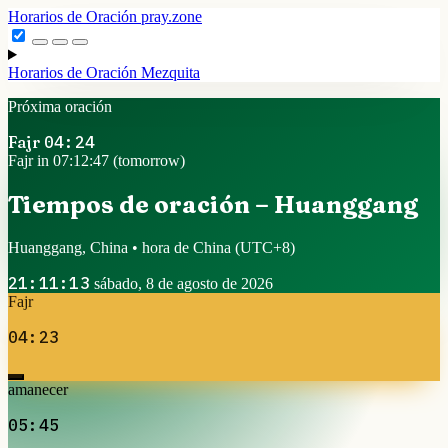
Horarios de Oración
pray.zone
Horarios de Oración
Mezquita
Próxima oración
Fajr
04:24
Fajr in 07:12:47 (tomorrow)
Tiempos de oración – Huanggang
Huanggang, China • hora de China
(UTC+8)
21:11:13
sábado, 8 de agosto de 2026
Fajr
04:23
amanecer
05:45