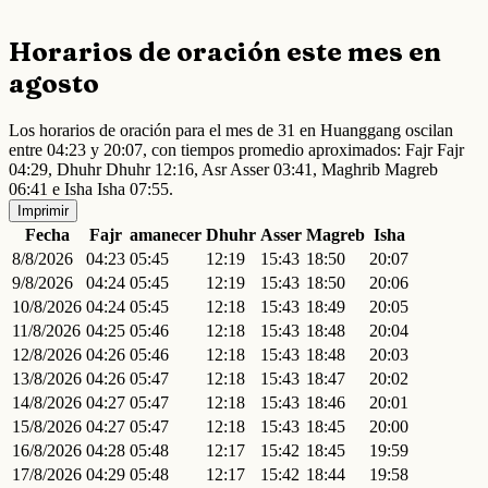
Horarios de oración este mes en
agosto
Los horarios de oración para el mes de 31 en Huanggang oscilan
entre 04:23 y 20:07, con tiempos promedio aproximados: Fajr Fajr
04:29, Dhuhr Dhuhr 12:16, Asr Asser 03:41, Maghrib Magreb
06:41 e Isha Isha 07:55.
Imprimir
Fecha
Fajr
amanecer
Dhuhr
Asser
Magreb
Isha
8/8/2026
04:23
05:45
12:19
15:43
18:50
20:07
9/8/2026
04:24
05:45
12:19
15:43
18:50
20:06
10/8/2026
04:24
05:45
12:18
15:43
18:49
20:05
11/8/2026
04:25
05:46
12:18
15:43
18:48
20:04
12/8/2026
04:26
05:46
12:18
15:43
18:48
20:03
13/8/2026
04:26
05:47
12:18
15:43
18:47
20:02
14/8/2026
04:27
05:47
12:18
15:43
18:46
20:01
15/8/2026
04:27
05:47
12:18
15:43
18:45
20:00
16/8/2026
04:28
05:48
12:17
15:42
18:45
19:59
17/8/2026
04:29
05:48
12:17
15:42
18:44
19:58