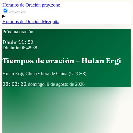
Horarios de Oración
pray.zone
Horarios de Oración
Mezquita
Próxima oración
Dhuhr
11:52
Dhuhr in 06:48:37
Tiempos de oración – Hulan Ergi
Hulan Ergi, China • hora de China
(UTC+8)
05:03:23
domingo, 9 de agosto de 2026