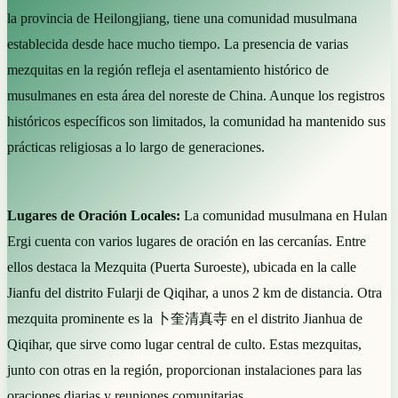
la provincia de Heilongjiang, tiene una comunidad musulmana
establecida desde hace mucho tiempo. La presencia de varias
mezquitas en la región refleja el asentamiento histórico de
musulmanes en esta área del noreste de China. Aunque los registros
históricos específicos son limitados, la comunidad ha mantenido sus
prácticas religiosas a lo largo de generaciones.
Lugares de Oración Locales:
La comunidad musulmana en Hulan
Ergi cuenta con varios lugares de oración en las cercanías. Entre
ellos destaca la Mezquita (Puerta Suroeste), ubicada en la calle
Jianfu del distrito Fularji de Qiqihar, a unos 2 km de distancia. Otra
mezquita prominente es la 卜奎清真寺 en el distrito Jianhua de
Qiqihar, que sirve como lugar central de culto. Estas mezquitas,
junto con otras en la región, proporcionan instalaciones para las
oraciones diarias y reuniones comunitarias.