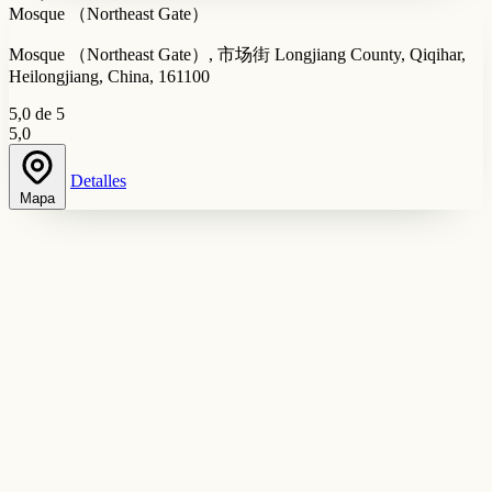
Mosque （Northeast Gate）
Mosque （Northeast Gate）, 市场街 Longjiang County, Qiqihar,
Heilongjiang, China, 161100
5,0 de 5
5,0
Detalles
Mapa