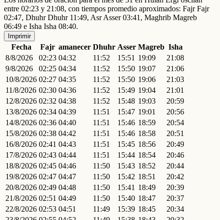
entre 02:23 y 21:08, con tiempos promedio aproximados: Fajr Fajr
02:47, Dhuhr Dhuhr 11:49, Asr Asser 03:41, Maghrib Magreb
06:49 e Isha Isha 08:40.
Imprimir
Fecha
Fajr
amanecer
Dhuhr
Asser
Magreb
Isha
8/8/2026
02:23
04:32
11:52
15:51
19:09
21:08
9/8/2026
02:25
04:34
11:52
15:50
19:07
21:06
10/8/2026
02:27
04:35
11:52
15:50
19:06
21:03
11/8/2026
02:30
04:36
11:52
15:49
19:04
21:01
12/8/2026
02:32
04:38
11:52
15:48
19:03
20:59
13/8/2026
02:34
04:39
11:51
15:47
19:01
20:56
14/8/2026
02:36
04:40
11:51
15:46
18:59
20:54
15/8/2026
02:38
04:42
11:51
15:46
18:58
20:51
16/8/2026
02:41
04:43
11:51
15:45
18:56
20:49
17/8/2026
02:43
04:44
11:51
15:44
18:54
20:46
18/8/2026
02:45
04:46
11:50
15:43
18:52
20:44
19/8/2026
02:47
04:47
11:50
15:42
18:51
20:42
20/8/2026
02:49
04:48
11:50
15:41
18:49
20:39
21/8/2026
02:51
04:49
11:50
15:40
18:47
20:37
22/8/2026
02:53
04:51
11:49
15:39
18:45
20:34
23/8/2026
02:55
04:52
11:49
15:38
18:43
20:32