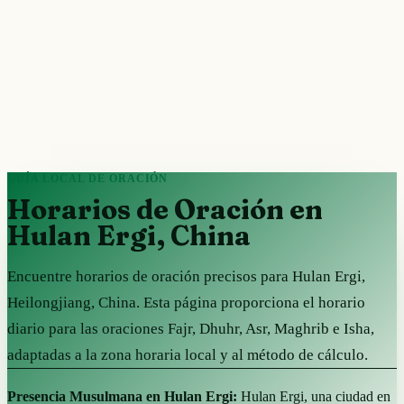
GUÍA LOCAL DE ORACIÓN
Horarios de Oración en
Hulan Ergi, China
Encuentre horarios de oración precisos para Hulan Ergi,
Heilongjiang, China. Esta página proporciona el horario
diario para las oraciones Fajr, Dhuhr, Asr, Maghrib e Isha,
adaptadas a la zona horaria local y al método de cálculo.
Presencia Musulmana en Hulan Ergi:
Hulan Ergi, una ciudad en