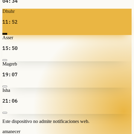
04:34
Dhuhr
11:52
Asser
15:50
Magreb
19:07
Isha
21:06
Este dispositivo no admite notificaciones web.
amanecer