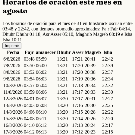
Horarios de oración este mes en
agosto
Los horarios de oración para el mes de 31 en Innsbruck oscilan entre
03:48 y 22:42, con tiempos promedio aproximados: Fajr Fajr 04:14,
Dhuhr Dhuhr 01:18, Asr Asser 05:10, Maghrib Magreb 08:19 e Isha
Isha 10:11.
Imprimir
Fecha
Fajr
amanecer
Dhuhr
Asser
Magreb
Isha
6/8/2026
03:48
05:59
13:21
17:21
20:41
22:42
7/8/2026
03:50
06:00
13:21
17:20
20:39
22:39
8/8/2026
03:52
06:02
13:21
17:20
20:38
22:37
9/8/2026
03:54
06:03
13:21
17:19
20:36
22:34
10/8/2026
03:57
06:04
13:21
17:18
20:34
22:32
11/8/2026
03:59
06:06
13:21
17:17
20:33
22:30
12/8/2026
04:01
06:07
13:20
17:17
20:31
22:27
13/8/2026
04:03
06:08
13:20
17:16
20:30
22:25
14/8/2026
04:06
06:10
13:20
17:15
20:28
22:22
15/8/2026
04:08
06:11
13:20
17:14
20:26
22:20
16/8/2026
04:10
06:12
13:20
17:13
20:24
22:17
17/8/2026
04:12
06:13
13:20
17:12
20:23
22:15