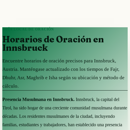
GUÍA LOCAL DE ORACIÓN
Horarios de Oración en
Innsbruck
Encuentre horarios de oración precisos para Innsbruck,
Austria. Manténgase actualizado con los tiempos de Fajr,
Dhuhr, Asr, Maghrib e Isha según su ubicación y método de
cálculo.
Presencia Musulmana en Innsbruck.
Innsbruck, la capital del
Tirol, ha sido hogar de una creciente comunidad musulmana durante
décadas. Los residentes musulmanes de la ciudad, incluyendo
familias, estudiantes y trabajadores, han establecido una presencia