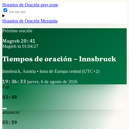
Horarios de Oración
pray.zone
Horarios de Oración
Mezquita
Próxima oración
Magreb
20:41
Magreb in 01:04:26
Tiempos de oración – Innsbruck
Innsbruck, Austria • hora de Europa central
(UTC+2)
19:36:34
jueves, 6 de agosto de 2026
Fajr
03:48
amanecer
05:59