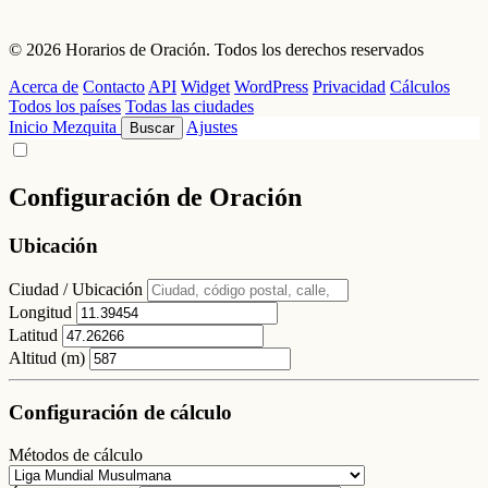
© 2026 Horarios de Oración. Todos los derechos reservados
Acerca de
Contacto
API
Widget
WordPress
Privacidad
Cálculos
Todos los países
Todas las ciudades
Inicio
Mezquita
Ajustes
Buscar
Configuración de Oración
Ubicación
Ciudad / Ubicación
Longitud
Latitud
Altitud (m)
Configuración de cálculo
Métodos de cálculo