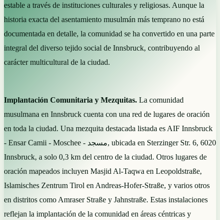
estable a través de instituciones culturales y religiosas. Aunque la
historia exacta del asentamiento musulmán más temprano no está
documentada en detalle, la comunidad se ha convertido en una parte
integral del diverso tejido social de Innsbruck, contribuyendo al
carácter multicultural de la ciudad.
Implantación Comunitaria y Mezquitas.
La comunidad
musulmana en Innsbruck cuenta con una red de lugares de oración
en toda la ciudad. Una mezquita destacada listada es AIF Innsbruck
- Ensar Camii - Moschee - مسجد, ubicada en Sterzinger Str. 6, 6020
Innsbruck, a solo 0,3 km del centro de la ciudad. Otros lugares de
oración mapeados incluyen Masjid Al-Taqwa en Leopoldstraße,
Islamisches Zentrum Tirol en Andreas-Hofer-Straße, y varios otros
en distritos como Amraser Straße y Jahnstraße. Estas instalaciones
reflejan la implantación de la comunidad en áreas céntricas y