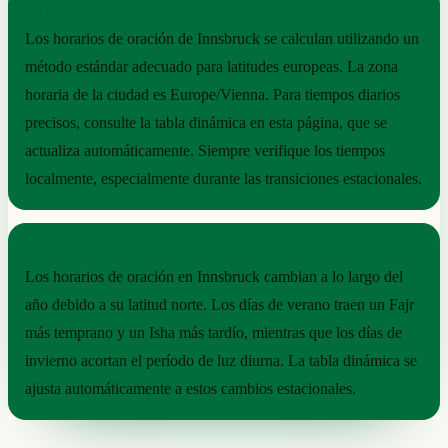
NOTAS PRÁCTICAS
Los horarios de oración de Innsbruck se calculan utilizando un
método estándar adecuado para latitudes europeas. La zona
horaria de la ciudad es Europe/Vienna. Para tiempos diarios
precisos, consulte la tabla dinámica en esta página, que se
actualiza automáticamente. Siempre verifique los tiempos
localmente, especialmente durante las transiciones estacionales.
RITMO ESTACIONAL
Los horarios de oración en Innsbruck cambian a lo largo del
año debido a su latitud norte. Los días de verano traen un Fajr
más temprano y un Isha más tardío, mientras que los días de
invierno acortan el período de luz diurna. La tabla dinámica se
ajusta automáticamente a estos cambios estacionales.