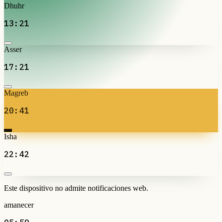
Dhuhr
13:21
Asser
17:21
Magreb
20:41
Isha
22:42
Este dispositivo no admite notificaciones web.
amanecer