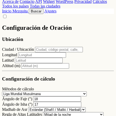
Acerca de
Contacto
API
Widget
WordPress
Privacidad
Cálculos
Todos los países
Todas las ciudades
Inicio
Mezquita
Ajustes
Buscar
Configuración de Oración
Ubicación
Ciudad / Ubicación
Longitud
Latitud
Altitud (m)
Configuración de cálculo
Métodos de cálculo
Ángulo de Fajr (°)
Ángulo de Isha (°)
Madhab de Asr
Regla de Altas Latitudes