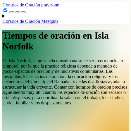
Horarios de Oración
pray.zone
Horarios de Oración
Mezquita
Tiempos de oración en Isla
Norfolk
En Isla Norfolk, la presencia musulmana suele ser mas reducida o
temporal, por lo que la practica religiosa depende a menudo de
pocos espacios de oracion y de iniciativas comunitarias. Las
mezquitas, los espacios de oracion, la educacion religiosa y los
encuentros del yumuah, del Ramadan y de las dos fiestas ayudan a
estructurar la vida creyente. Contar con horarios de oracion precisos
sigue siendo muy util cuando los espacios de oración son escasos o
están dispersos, para coordinar la salah con el trabajo, los estudios,
la vida familiar y los desplazamientos.