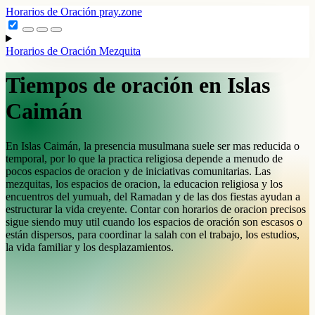
Horarios de Oración
pray.zone
Horarios de Oración
Mezquita
Tiempos de oración en Islas
Caimán
En Islas Caimán, la presencia musulmana suele ser mas reducida o
temporal, por lo que la practica religiosa depende a menudo de
pocos espacios de oracion y de iniciativas comunitarias. Las
mezquitas, los espacios de oracion, la educacion religiosa y los
encuentros del yumuah, del Ramadan y de las dos fiestas ayudan a
estructurar la vida creyente. Contar con horarios de oracion precisos
sigue siendo muy util cuando los espacios de oración son escasos o
están dispersos, para coordinar la salah con el trabajo, los estudios,
la vida familiar y los desplazamientos.