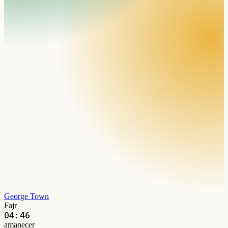
George Town
Fajr
04:46
amanecer