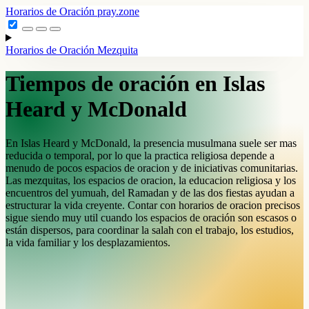
Horarios de Oración
pray.zone
Horarios de Oración
Mezquita
Tiempos de oración en Islas
Heard y McDonald
En Islas Heard y McDonald, la presencia musulmana suele ser mas
reducida o temporal, por lo que la practica religiosa depende a
menudo de pocos espacios de oracion y de iniciativas comunitarias.
Las mezquitas, los espacios de oracion, la educacion religiosa y los
encuentros del yumuah, del Ramadan y de las dos fiestas ayudan a
estructurar la vida creyente. Contar con horarios de oracion precisos
sigue siendo muy util cuando los espacios de oración son escasos o
están dispersos, para coordinar la salah con el trabajo, los estudios,
la vida familiar y los desplazamientos.