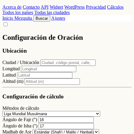
Acerca de
Contacto
API
Widget
WordPress
Privacidad
Cálculos
Todos los países
Todas las ciudades
Inicio
Mezquita
Ajustes
Buscar
Configuración de Oración
Ubicación
Ciudad / Ubicación
Longitud
Latitud
Altitud (m)
Configuración de cálculo
Métodos de cálculo
Ángulo de Fajr (°)
Ángulo de Isha (°)
Madhab de Asr