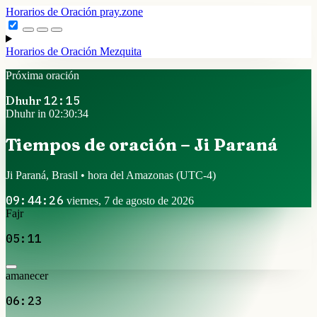
Horarios de Oración
pray.zone
Horarios de Oración
Mezquita
Próxima oración
Dhuhr
12:15
Dhuhr in 02:30:34
Tiempos de oración – Ji Paraná
Ji Paraná, Brasil • hora del Amazonas
(UTC-4)
09:44:26
viernes, 7 de agosto de 2026
Fajr
05:11
amanecer
06:23