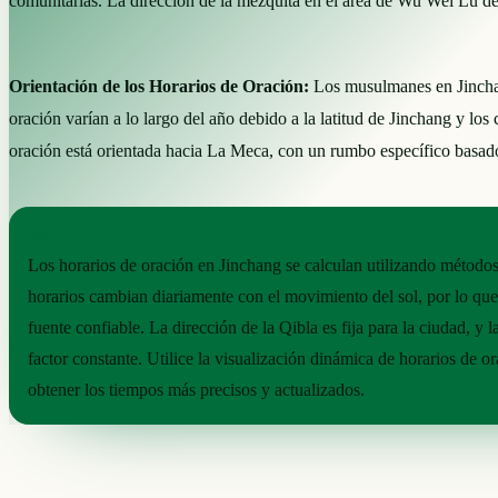
comunitarias. La dirección de la mezquita en el área de Wu Wei Lu des
Orientación de los Horarios de Oración:
Los musulmanes en Jinchang
oración varían a lo largo del año debido a la latitud de Jinchang y lo
oración está orientada hacia La Meca, con un rumbo específico basado 
NOTAS PRÁCTICAS
Los horarios de oración en Jinchang se calculan utilizando métodos
horarios cambian diariamente con el movimiento del sol, por lo que
fuente confiable. La dirección de la Qibla es fija para la ciudad, y 
factor constante. Utilice la visualización dinámica de horarios de o
obtener los tiempos más precisos y actualizados.