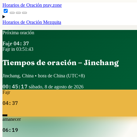
Horarios de Oración
pray.zone
Horarios de Oración
Mezquita
Próxima oración
Fajr
04:37
Fajr in 03:51:42
Tiempos de oración – Jinchang
Jinchang, China • hora de China
(UTC+8)
00:45:18
sábado, 8 de agosto de 2026
Fajr
04:37
amanecer
06:19