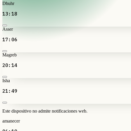
Dhuhr
13:18
Asser
17:06
Magreb
20:14
Isha
21:49
Este dispositivo no admite notificaciones web.
amanecer