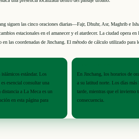
taca una presencia localizada dentro del paisaje urbano.
 siguen las cinco oraciones diarias—Fajr, Dhuhr, Asr, Maghrib e Isha
s cambios estacionales en el amanecer y el atardecer. La ciudad opera en 
en las coordenadas de Jinchang. El método de cálculo utilizado para lo
RITMO ESTACIONAL
 islámicos estándar. Los
En Jinchang, los horarios de ora
 es esencial consultar una
a su latitud norte. Los días má
la distancia a La Meca es un
tarde, mientras que el invierno 
ración en esta página para
consecuencia.