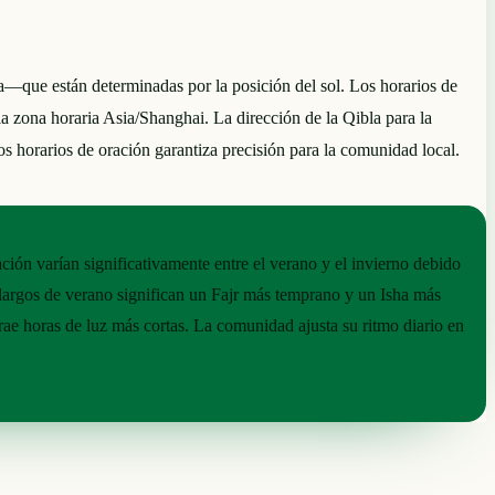
—que están determinadas por la posición del sol. Los horarios de
la zona horaria Asia/Shanghai. La dirección de la Qibla para la
s horarios de oración garantiza precisión para la comunidad local.
ción varían significativamente entre el verano y el invierno debido
s largos de verano significan un Fajr más temprano y un Isha más
trae horas de luz más cortas. La comunidad ajusta su ritmo diario en