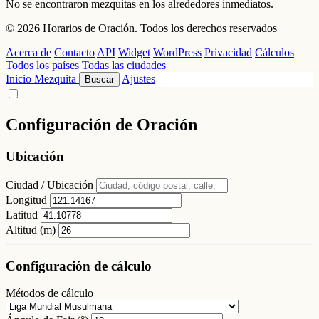
No se encontraron mezquitas en los alrededores inmediatos.
© 2026 Horarios de Oración. Todos los derechos reservados
Acerca de
Contacto
API
Widget
WordPress
Privacidad
Cálculos
Todos los países
Todas las ciudades
Inicio
Mezquita
Ajustes
Buscar
Configuración de Oración
Ubicación
Ciudad / Ubicación
Longitud
Latitud
Altitud (m)
Configuración de cálculo
Métodos de cálculo