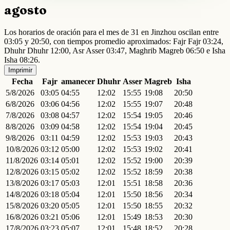
agosto
Los horarios de oración para el mes de 31 en Jinzhou oscilan entre
03:05 y 20:50, con tiempos promedio aproximados: Fajr Fajr 03:24,
Dhuhr Dhuhr 12:00, Asr Asser 03:47, Maghrib Magreb 06:50 e Isha
Isha 08:26.
Imprimir
Fecha
Fajr
amanecer
Dhuhr
Asser
Magreb
Isha
5/8/2026
03:05
04:55
12:02
15:55
19:08
20:50
6/8/2026
03:06
04:56
12:02
15:55
19:07
20:48
7/8/2026
03:08
04:57
12:02
15:54
19:05
20:46
8/8/2026
03:09
04:58
12:02
15:54
19:04
20:45
9/8/2026
03:11
04:59
12:02
15:53
19:03
20:43
10/8/2026
03:12
05:00
12:02
15:53
19:02
20:41
11/8/2026
03:14
05:01
12:02
15:52
19:00
20:39
12/8/2026
03:15
05:02
12:02
15:52
18:59
20:38
13/8/2026
03:17
05:03
12:01
15:51
18:58
20:36
14/8/2026
03:18
05:04
12:01
15:50
18:56
20:34
15/8/2026
03:20
05:05
12:01
15:50
18:55
20:32
16/8/2026
03:21
05:06
12:01
15:49
18:53
20:30
17/8/2026
03:23
05:07
12:01
15:48
18:52
20:28