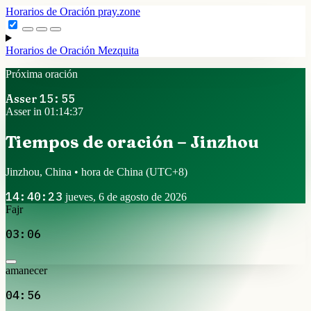
Horarios de Oración
pray.zone
Horarios de Oración
Mezquita
Próxima oración
Asser
15:55
Asser in 01:14:36
Tiempos de oración – Jinzhou
Jinzhou, China • hora de China
(UTC+8)
14:40:24
jueves, 6 de agosto de 2026
Fajr
03:06
amanecer
04:56