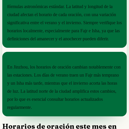
fórmulas astronómicas estándar. La latitud y longitud de la
ciudad afectan el horario de cada oración, con una variación
significativa entre el verano y el invierno. Siempre verifique los
horarios localmente, especialmente para Fajr e Isha, ya que las
definiciones del amanecer y el anochecer pueden diferir.
RITMO ESTACIONAL
En Jinzhou, los horarios de oración cambian notablemente con
las estaciones. Los días de verano traen un Fajr más temprano
y un Isha más tarde, mientras que el invierno acorta las horas
de luz. La latitud norte de la ciudad amplifica estos cambios,
por lo que es esencial consultar horarios actualizados
regularmente.
Horarios de oración este mes en