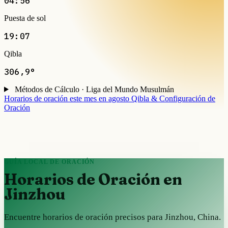
04:56
Puesta de sol
19:07
Qibla
306,9°
Métodos de Cálculo · Liga del Mundo Musulmán
Horarios de oración este mes en agosto
Qibla & Configuración de
Oración
GUÍA LOCAL DE ORACIÓN
Horarios de Oración en
Jinzhou
Encuentre horarios de oración precisos para Jinzhou, China.