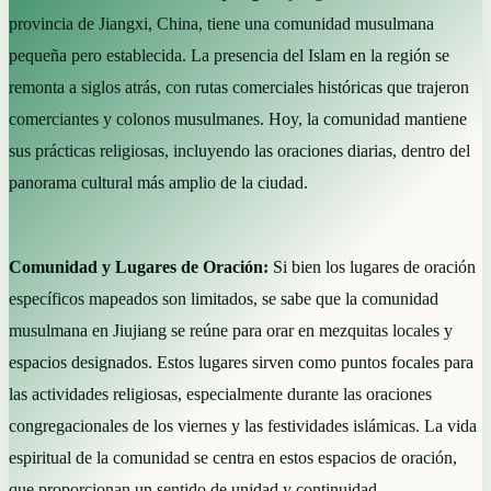
provincia de Jiangxi, China, tiene una comunidad musulmana
pequeña pero establecida. La presencia del Islam en la región se
remonta a siglos atrás, con rutas comerciales históricas que trajeron
comerciantes y colonos musulmanes. Hoy, la comunidad mantiene
sus prácticas religiosas, incluyendo las oraciones diarias, dentro del
panorama cultural más amplio de la ciudad.
Comunidad y Lugares de Oración:
Si bien los lugares de oración
específicos mapeados son limitados, se sabe que la comunidad
musulmana en Jiujiang se reúne para orar en mezquitas locales y
espacios designados. Estos lugares sirven como puntos focales para
las actividades religiosas, especialmente durante las oraciones
congregacionales de los viernes y las festividades islámicas. La vida
espiritual de la comunidad se centra en estos espacios de oración,
que proporcionan un sentido de unidad y continuidad.