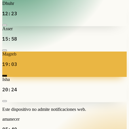
Dhuhr
12:23
Asser
15:58
Magreb
19:03
Isha
20:24
Este dispositivo no admite notificaciones web.
amanecer