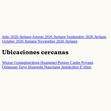
Julio 2026 Jiujiang
Agosto 2026 Jiujiang
Septiembre 2026 Jiujiang
Octubre 2026 Jiujiang
Noviembre 2026 Jiujiang
Ubicaciones cercanas
Wuxue
Gongqingcheng
Huangmei
Pengze
Caohe
Poyang
Qingquan
Daye
Huangshi
Nanchang
Jingdezhen
E’zhou