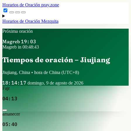
Horarios de Oración
pray.zone
Horarios de Oración
Mezquita
Próxima oración
Magreb
19:03
Magreb in 00:48:43
Tiempos de oración – Jiujiang
Jiujiang, China • hora de China
(UTC+8)
18:14:17
domingo, 9 de agosto de 2026
Fajr
04:13
amanecer
05:40