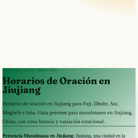
GUÍA LOCAL DE ORACIÓN
Horarios de Oración en
Jiujiang
Horarios de oración en Jiujiang para Fajr, Dhuhr, Asr,
Maghrib e Isha. Guía perenne para musulmanes en Jiujiang,
China, con zona horaria y variación estacional.
Presencia Musulmana en Jiujiang:
Jiujiang, una ciudad en la