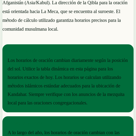
Afganistán (Asia/Kabul). La dirección de la Qibla para la oración
está orientada hacia La Meca, que se encuentra al suroeste. El
método de cálculo utilizado garantiza horarios precisos para la
comunidad musulmana local.
NOTAS PRÁCTICAS
Los horarios de oración cambian diariamente según la posición
del sol. Utilice la tabla dinámica en esta página para los
horarios exactos de hoy. Los horarios se calculan utilizando
métodos islámicos estándar adecuados para la ubicación de
Kandahar. Siempre verifique con los anuncios de la mezquita
local para las oraciones congregacionales.
RITMO ESTACIONAL
A lo largo del año, los horarios de oración cambian con las