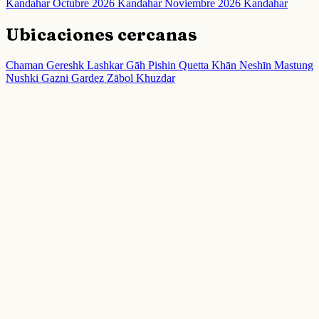
Kandahar
Octubre 2026 Kandahar
Noviembre 2026 Kandahar
Ubicaciones cercanas
Chaman
Gereshk
Lashkar Gāh
Pishin
Quetta
Khān Neshīn
Mastung
Nushki
Gazni
Gardez
Zābol
Khuzdar