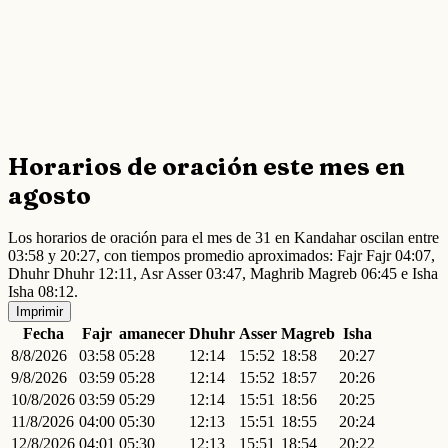
Horarios de oración este mes en
agosto
Los horarios de oración para el mes de 31 en Kandahar oscilan entre
03:58 y 20:27, con tiempos promedio aproximados: Fajr Fajr 04:07,
Dhuhr Dhuhr 12:11, Asr Asser 03:47, Maghrib Magreb 06:45 e Isha
Isha 08:12.
Imprimir
Fecha
Fajr
amanecer
Dhuhr
Asser
Magreb
Isha
8/8/2026
03:58
05:28
12:14
15:52
18:58
20:27
9/8/2026
03:59
05:28
12:14
15:52
18:57
20:26
10/8/2026
03:59
05:29
12:14
15:51
18:56
20:25
11/8/2026
04:00
05:30
12:13
15:51
18:55
20:24
12/8/2026
04:01
05:30
12:13
15:51
18:54
20:22