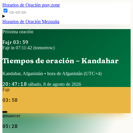
Horarios de Oración
pray.zone
Horarios de Oración
Mezquita
Próxima oración
Fajr
03:59
Fajr in 07:11:42 (tomorrow)
Tiempos de oración – Kandahar
Kandahar, Afganistán • hora de Afganistán
(UTC+4)
20:47:18
sábado, 8 de agosto de 2026
Fajr
03:58
amanecer
05:28