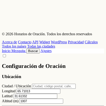
© 2026 Horarios de Oración. Todos los derechos reservados
Acerca de
Contacto
API
Widget
WordPress
Privacidad
Cálculos
Todos los países
Todas las ciudades
Inicio
Mezquita
Ajustes
Buscar
Configuración de Oración
Ubicación
Ciudad / Ubicación
Longitud
Latitud
Altitud (m)