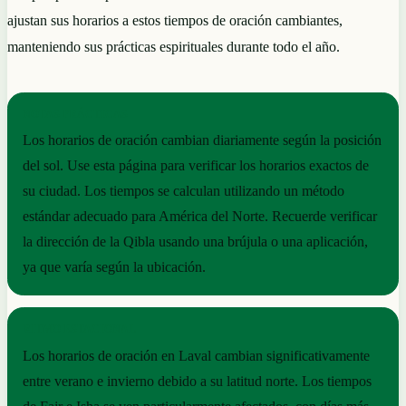
ajustan sus horarios a estos tiempos de oración cambiantes,
manteniendo sus prácticas espirituales durante todo el año.
NOTAS PRÁCTICAS
Los horarios de oración cambian diariamente según la posición
del sol. Use esta página para verificar los horarios exactos de
su ciudad. Los tiempos se calculan utilizando un método
estándar adecuado para América del Norte. Recuerde verificar
la dirección de la Qibla usando una brújula o una aplicación,
ya que varía según la ubicación.
RITMO ESTACIONAL
Los horarios de oración en Laval cambian significativamente
entre verano e invierno debido a su latitud norte. Los tiempos