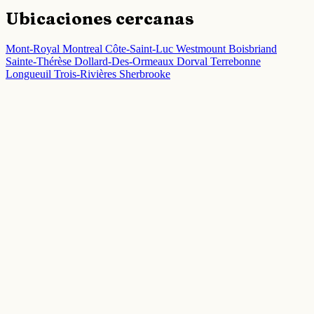
Ubicaciones cercanas
Mont-Royal
Montreal
Côte-Saint-Luc
Westmount
Boisbriand
Sainte-Thérèse
Dollard-Des-Ormeaux
Dorval
Terrebonne
Longueuil
Trois-Rivières
Sherbrooke