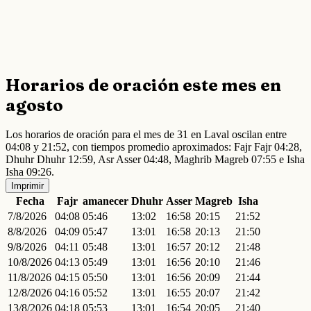
Horarios de oración este mes en
agosto
Los horarios de oración para el mes de 31 en Laval oscilan entre
04:08 y 21:52, con tiempos promedio aproximados: Fajr Fajr 04:28,
Dhuhr Dhuhr 12:59, Asr Asser 04:48, Maghrib Magreb 07:55 e Isha
Isha 09:26.
Imprimir
Fecha
Fajr
amanecer
Dhuhr
Asser
Magreb
Isha
7/8/2026
04:08
05:46
13:02
16:58
20:15
21:52
8/8/2026
04:09
05:47
13:01
16:58
20:13
21:50
9/8/2026
04:11
05:48
13:01
16:57
20:12
21:48
10/8/2026
04:13
05:49
13:01
16:56
20:10
21:46
11/8/2026
04:15
05:50
13:01
16:56
20:09
21:44
12/8/2026
04:16
05:52
13:01
16:55
20:07
21:42
13/8/2026
04:18
05:53
13:01
16:54
20:05
21:40