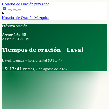
Horarios de Oración
pray.zone
Horarios de Oración
Mezquita
Próxima oración
Asser
16:58
Asser in 01:40:18
Tiempos de oración – Laval
Laval, Canadá • hora oriental
(UTC-4)
15:17:42
viernes, 7 de agosto de 2026