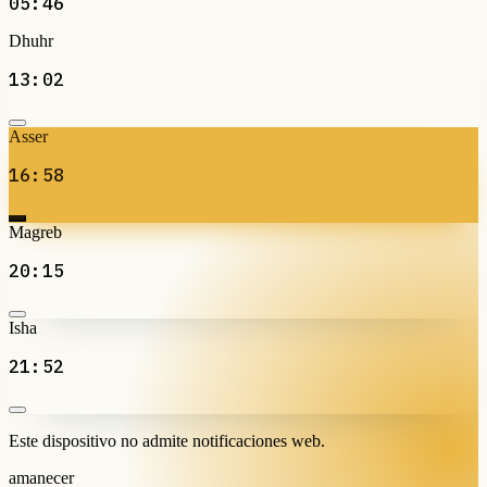
05:46
Dhuhr
13:02
Asser
16:58
Magreb
20:15
Isha
21:52
Este dispositivo no admite notificaciones web.
amanecer