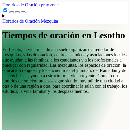
Horarios de Oración
pray.zone
Horarios de Oración
Mezquita
Tiempos de oración en Lesotho
En Lesoto, la vida musulmana suele organizarse alrededor de
mezquitas, salas de oracion, centros islamicos y asociaciones locales
que ayudan a las familias, a los estudiantes y a los profesionales a
practicar con regularidad. Las mezquitas, los espacios de oracion, la
educacion religiosa y los encuentros del yumuah, del Ramadan y de
las dos fiestas ayudan a estructurar la vida creyente. Contar con
horarios de oracion precisos sigue siendo muy util de una ciudad a
otra o de una región a otra, para coordinar la salah con el trabajo, los
estudios, la vida familiar y los desplazamientos.