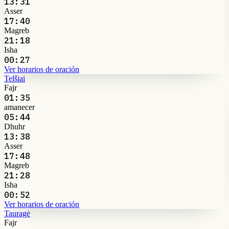
13:31
Asser
17:40
Magreb
21:18
Isha
00:27
Ver horarios de oración
Telšiai
Fajr
01:35
amanecer
05:44
Dhuhr
13:38
Asser
17:48
Magreb
21:28
Isha
00:52
Ver horarios de oración
Tauragė
Fajr