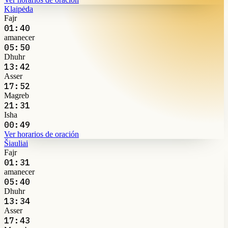
Klaipėda
Fajr
01:40
amanecer
05:50
Dhuhr
13:42
Asser
17:52
Magreb
21:31
Isha
00:49
Ver horarios de oración
Šiauliai
Fajr
01:31
amanecer
05:40
Dhuhr
13:34
Asser
17:43