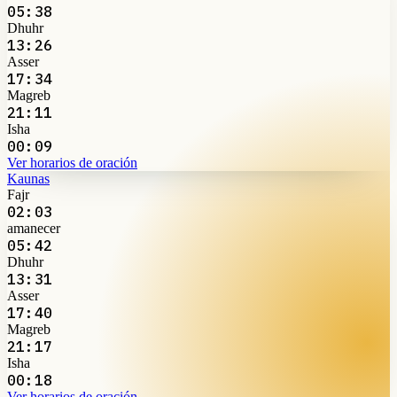
05:38
Dhuhr
13:26
Asser
17:34
Magreb
21:11
Isha
00:09
Ver horarios de oración
Kaunas
Fajr
02:03
amanecer
05:42
Dhuhr
13:31
Asser
17:40
Magreb
21:17
Isha
00:18
Ver horarios de oración