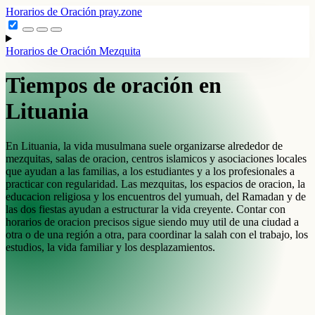
Horarios de Oración
pray.zone
Horarios de Oración
Mezquita
Tiempos de oración en
Lituania
En Lituania, la vida musulmana suele organizarse alrededor de
mezquitas, salas de oracion, centros islamicos y asociaciones locales
que ayudan a las familias, a los estudiantes y a los profesionales a
practicar con regularidad. Las mezquitas, los espacios de oracion, la
educacion religiosa y los encuentros del yumuah, del Ramadan y de
las dos fiestas ayudan a estructurar la vida creyente. Contar con
horarios de oracion precisos sigue siendo muy util de una ciudad a
otra o de una región a otra, para coordinar la salah con el trabajo, los
estudios, la vida familiar y los desplazamientos.