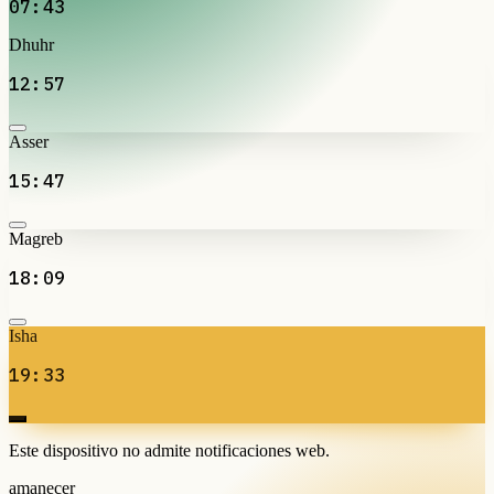
07:43
Dhuhr
12:57
Asser
15:47
Magreb
18:09
Isha
19:33
Este dispositivo no admite notificaciones web.
amanecer