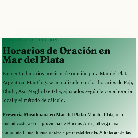
GUÍA LOCAL DE ORACIÓN
Horarios de Oración en
Mar del Plata
Encuentre horarios precisos de oración para Mar del Plata,
Argentina. Manténgase actualizado con los horarios de Fajr,
Dhuhr, Asr, Maghrib e Isha, ajustados según la zona horaria
local y el método de cálculo.
Presencia Musulmana en Mar del Plata:
Mar del Plata, una
ciudad costera en la provincia de Buenos Aires, alberga una
comunidad musulmana modesta pero establecida. A lo largo de las