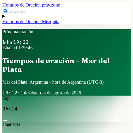
Horarios de Oración
pray.zone
Horarios de Oración
Mezquita
Próxima oración
Isha
19:33
Isha in 01:20:46
Tiempos de oración – Mar del
Plata
Mar del Plata, Argentina • hora de Argentina
(UTC-3)
18:12:14
sábado, 8 de agosto de 2026
Fajr
06:14
amanecer