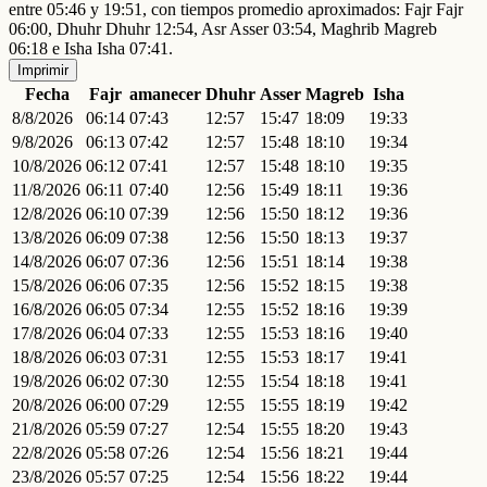
entre 05:46 y 19:51, con tiempos promedio aproximados: Fajr Fajr
06:00, Dhuhr Dhuhr 12:54, Asr Asser 03:54, Maghrib Magreb
06:18 e Isha Isha 07:41.
Imprimir
Fecha
Fajr
amanecer
Dhuhr
Asser
Magreb
Isha
8/8/2026
06:14
07:43
12:57
15:47
18:09
19:33
9/8/2026
06:13
07:42
12:57
15:48
18:10
19:34
10/8/2026
06:12
07:41
12:57
15:48
18:10
19:35
11/8/2026
06:11
07:40
12:56
15:49
18:11
19:36
12/8/2026
06:10
07:39
12:56
15:50
18:12
19:36
13/8/2026
06:09
07:38
12:56
15:50
18:13
19:37
14/8/2026
06:07
07:36
12:56
15:51
18:14
19:38
15/8/2026
06:06
07:35
12:56
15:52
18:15
19:38
16/8/2026
06:05
07:34
12:55
15:52
18:16
19:39
17/8/2026
06:04
07:33
12:55
15:53
18:16
19:40
18/8/2026
06:03
07:31
12:55
15:53
18:17
19:41
19/8/2026
06:02
07:30
12:55
15:54
18:18
19:41
20/8/2026
06:00
07:29
12:55
15:55
18:19
19:42
21/8/2026
05:59
07:27
12:54
15:55
18:20
19:43
22/8/2026
05:58
07:26
12:54
15:56
18:21
19:44
23/8/2026
05:57
07:25
12:54
15:56
18:22
19:44