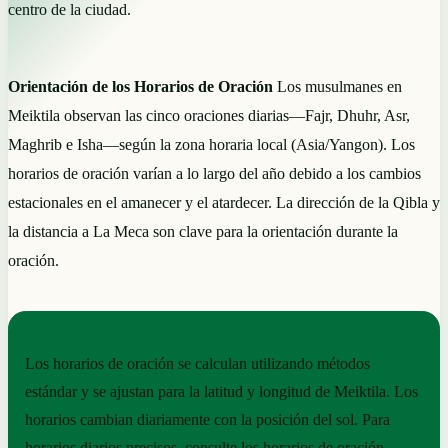
centro de la ciudad.
Orientación de los Horarios de Oración
Los musulmanes en
Meiktila observan las cinco oraciones diarias—Fajr, Dhuhr, Asr,
Maghrib e Isha—según la zona horaria local (Asia/Yangon). Los
horarios de oración varían a lo largo del año debido a los cambios
estacionales en el amanecer y el atardecer. La dirección de la Qibla y
la distancia a La Meca son clave para la orientación durante la
oración.
NOTAS PRÁCTICAS
Los horarios de oración se calculan utilizando métodos
estándar y se ajustan para la latitud y longitud de Meiktila. Los
horarios cambian diariamente con la posición del sol. Para
horarios diarios precisos, consulte los horarios de oración