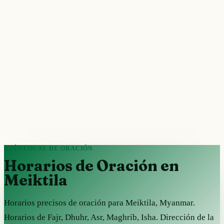
GUÍA LOCAL DE ORACIÓN
Horarios de Oración en
Meiktila
Horarios precisos de oración para Meiktila, Myanmar.
Horarios de Fajr, Dhuhr, Asr, Maghrib, Isha. Dirección de la