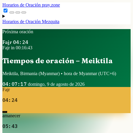
Horarios de Oración
pray.zone
Horarios de Oración
Mezquita
Próxima oración
Fajr
04:24
Fajr in 00:16:43
Tiempos de oración – Meiktila
Meiktila, Birmania (Myanmar) • hora de Myanmar
(UTC+6)
04:07:17
domingo, 9 de agosto de 2026
Fajr
04:24
amanecer
05:43