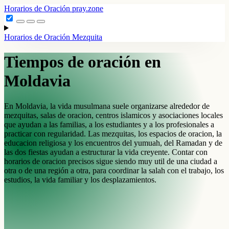
Horarios de Oración
pray.zone
Horarios de Oración
Mezquita
Tiempos de oración en
Moldavia
En Moldavia, la vida musulmana suele organizarse alrededor de
mezquitas, salas de oracion, centros islamicos y asociaciones locales
que ayudan a las familias, a los estudiantes y a los profesionales a
practicar con regularidad. Las mezquitas, los espacios de oracion, la
educacion religiosa y los encuentros del yumuah, del Ramadan y de
las dos fiestas ayudan a estructurar la vida creyente. Contar con
horarios de oracion precisos sigue siendo muy util de una ciudad a
otra o de una región a otra, para coordinar la salah con el trabajo, los
estudios, la vida familiar y los desplazamientos.