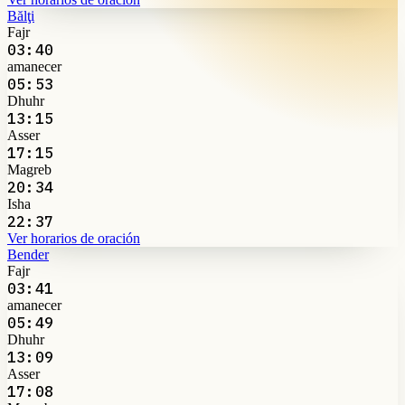
Bălţi
Fajr
03:40
amanecer
05:53
Dhuhr
13:15
Asser
17:15
Magreb
20:34
Isha
22:37
Ver horarios de oración
Bender
Fajr
03:41
amanecer
05:49
Dhuhr
13:09
Asser
17:08