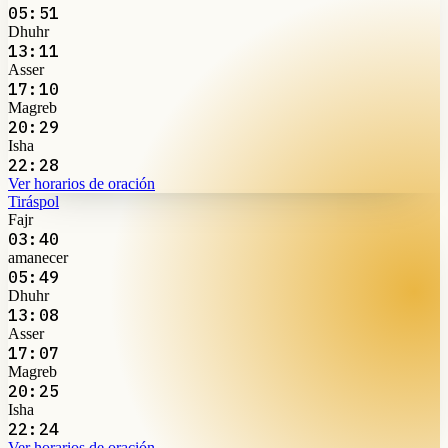
05:51
Dhuhr
13:11
Asser
17:10
Magreb
20:29
Isha
22:28
Ver horarios de oración
Tiráspol
Fajr
03:40
amanecer
05:49
Dhuhr
13:08
Asser
17:07
Magreb
20:25
Isha
22:24
Ver horarios de oración