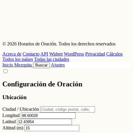
© 2026 Horarios de Oración. Todos los derechos reservados
Acerca de
Contacto
API
Widget
WordPress
Privacidad
Cálculos
Todos los países
Todas las ciudades
Inicio
Mezquita
Ajustes
Buscar
Configuración de Oración
Ubicación
Ciudad / Ubicación
Longitud
Latitud
Altitud (m)