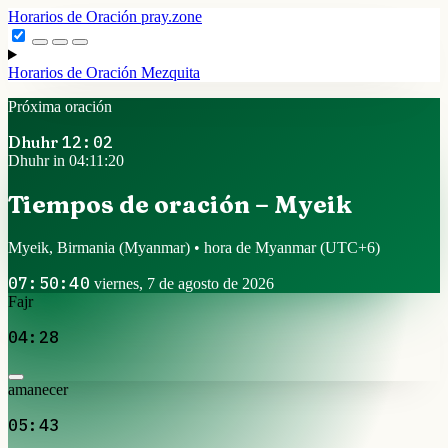
Horarios de Oración
pray.zone
Horarios de Oración
Mezquita
Próxima oración
Dhuhr
12:02
Dhuhr in 04:11:20
Tiempos de oración – Myeik
Myeik, Birmania (Myanmar) • hora de Myanmar
(UTC+6)
07:50:40
viernes, 7 de agosto de 2026
Fajr
04:28
amanecer
05:43