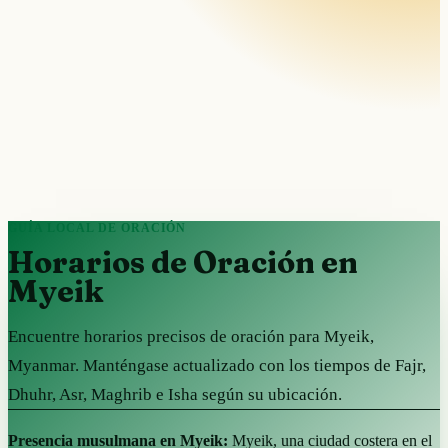
GUÍA LOCAL DE ORACIÓN
Horarios de Oración en
Myeik
Encuentre horarios precisos de oración para Myeik,
Myanmar. Manténgase actualizado con los tiempos de Fajr,
Dhuhr, Asr, Maghrib e Isha según su ubicación.
Presencia musulmana en Myeik:
Myeik, una ciudad costera en el