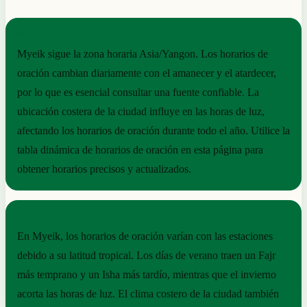
NOTAS PRÁCTICAS
Myeik sigue la zona horaria Asia/Yangon. Los horarios de
oración cambian diariamente con el amanecer y el atardecer,
por lo que es esencial consultar una fuente confiable. La
ubicación costera de la ciudad influye en las horas de luz,
afectando los horarios de oración durante todo el año. Utilice la
tabla dinámica de horarios de oración en esta página para
obtener horarios precisos y actualizados.
RITMO ESTACIONAL
En Myeik, los horarios de oración varían con las estaciones
debido a su latitud tropical. Los días de verano traen un Fajr
más temprano y un Isha más tardío, mientras que el invierno
acorta las horas de luz. El clima costero de la ciudad también