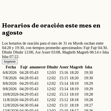
Horarios de oración este mes en
agosto
Los horarios de oración para el mes de 31 en Myeik oscilan entre
04:28 y 19:30, con tiempos promedio aproximados: Fajr Fajr 04:30,
Dhuhr Dhuhr 12:00, Asr Asser 03:08, Maghrib Magreb 06:14 e Isha
Isha 07:22.
Imprimir
Fecha
Fajr
amanecer
Dhuhr
Asser
Magreb
Isha
6/8/2026
04:28
05:43
12:03
15:16
18:20
19:30
7/8/2026
04:28
05:43
12:02
15:15
18:20
19:30
8/8/2026
04:29
05:43
12:02
15:14
18:19
19:29
9/8/2026
04:29
05:43
12:02
15:14
18:19
19:29
10/8/2026
04:29
05:43
12:02
15:13
18:19
19:28
11/8/2026
04:29
05:43
12:02
15:12
18:18
19:28
12/8/2026
04:30
05:44
12:02
15:11
18:18
19:27
13/8/2026
04:30
05:44
12:02
15:10
18:17
19:26