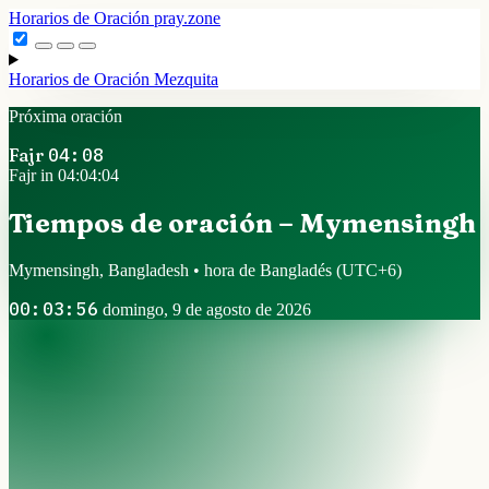
Horarios de Oración
pray.zone
Horarios de Oración
Mezquita
Próxima oración
Fajr
04:08
Fajr in 04:04:03
Tiempos de oración – Mymensingh
Mymensingh, Bangladesh • hora de Bangladés
(UTC+6)
00:03:57
domingo, 9 de agosto de 2026