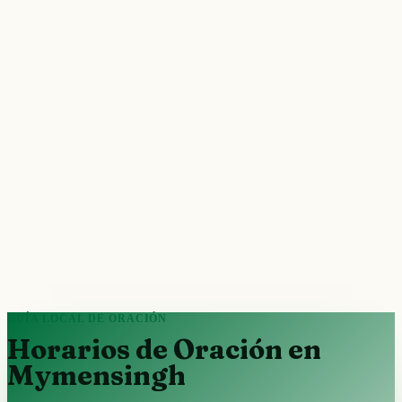
GUÍA LOCAL DE ORACIÓN
Horarios de Oración en
Mymensingh