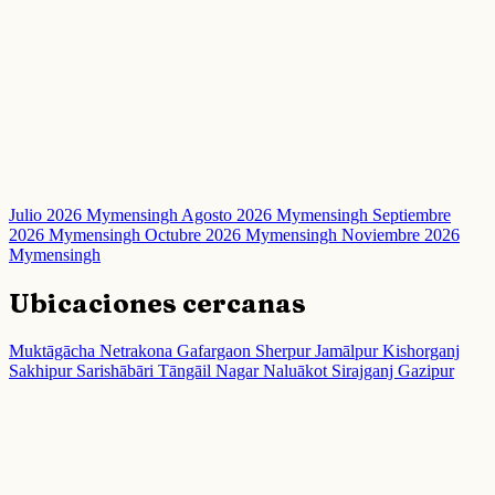
Julio 2026 Mymensingh
Agosto 2026 Mymensingh
Septiembre
2026 Mymensingh
Octubre 2026 Mymensingh
Noviembre 2026
Mymensingh
Ubicaciones cercanas
Muktāgācha
Netrakona
Gafargaon
Sherpur
Jamālpur
Kishorganj
Sakhipur
Sarishābāri
Tāngāil
Nagar Naluākot
Sirajganj
Gazipur