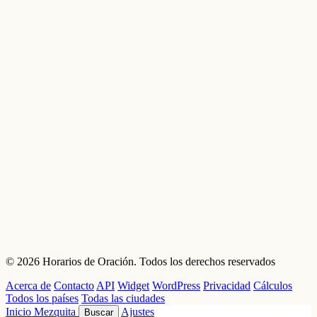
© 2026 Horarios de Oración. Todos los derechos reservados
Acerca de
Contacto
API
Widget
WordPress
Privacidad
Cálculos
Todos los países
Todas las ciudades
Inicio
Mezquita
Ajustes
Buscar