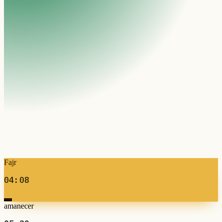
Fajr
04:08
amanecer