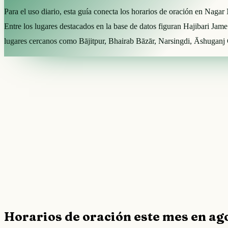
Para el uso diario, esta guía conecta los horarios de oración en Naga
Entre los lugares destacados en la base de datos figuran Hajibari 
lugares cercanos como Bājitpur, Bhairab Bāzār, Narsingdi, Āshuganj C
Horarios de oración este mes en ag