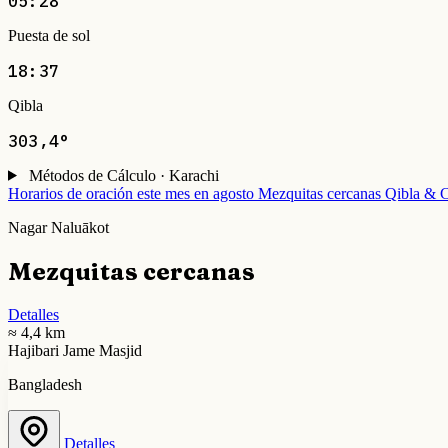
05:28
Puesta de sol
18:37
Qibla
303,4°
Métodos de Cálculo · Karachi
Horarios de oración este mes en agosto
Mezquitas cercanas
Qibla & C
Nagar Naluākot
Mezquitas cercanas
Detalles
≈ 4,4 km
Hajibari Jame Masjid
Bangladesh
Detalles