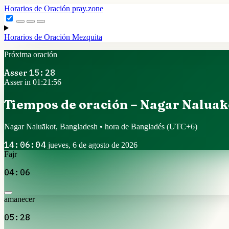
Horarios de Oración
pray.zone
Horarios de Oración
Mezquita
Próxima oración
Asser
15:28
Asser in 01:21:55
Tiempos de oración – Nagar Naluāk
Nagar Naluākot, Bangladesh • hora de Bangladés
(UTC+6)
14:06:05
jueves, 6 de agosto de 2026
Fajr
04:06
amanecer
05:28