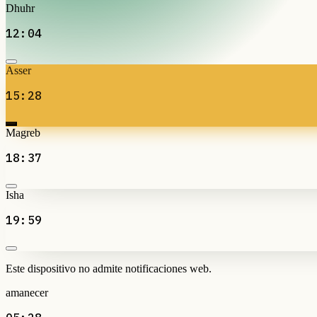
Dhuhr
12:04
Asser
15:28
Magreb
18:37
Isha
19:59
Este dispositivo no admite notificaciones web.
amanecer