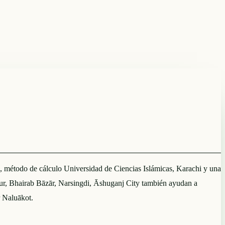
s, método de cálculo Universidad de Ciencias Islámicas, Karachi y una
r, Bhairab Bāzār, Narsingdi, Āshuganj City también ayudan a
r Naluākot.