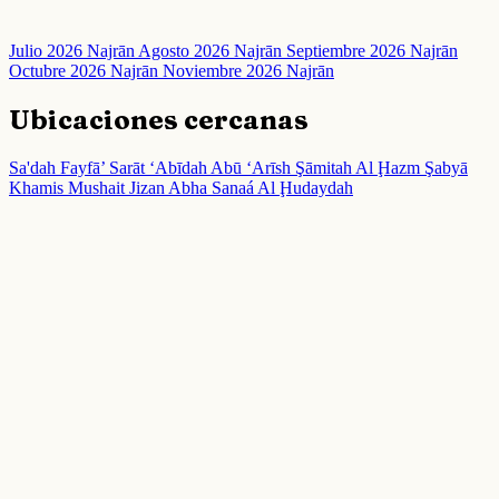
Julio 2026 Najrān
Agosto 2026 Najrān
Septiembre 2026 Najrān
Octubre 2026 Najrān
Noviembre 2026 Najrān
Ubicaciones cercanas
Sa'dah
Fayfā’
Sarāt ‘Abīdah
Abū ‘Arīsh
Şāmitah
Al Ḩazm
Şabyā
Khamis Mushait
Jizan
Abha
Sanaá
Al Ḩudaydah