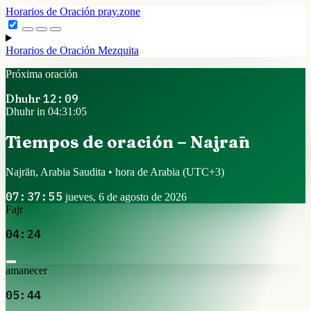
Horarios de Oración
pray.zone
Horarios de Oración
Mezquita
Próxima oración
Dhuhr
12:09
Dhuhr in 04:31:05
Tiempos de oración – Najrān
Najrān, Arabia Saudita • hora de Arabia
(UTC+3)
07:37:55
jueves, 6 de agosto de 2026
Fajr
04:24
amanecer
05:44