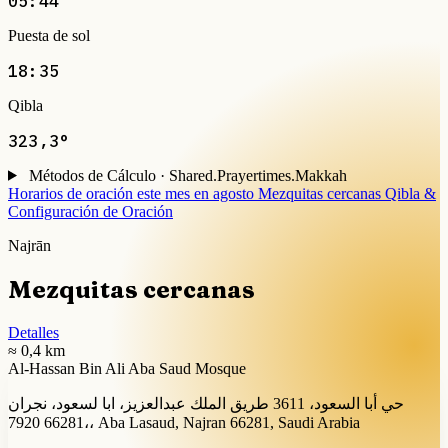
05:44
Puesta de sol
18:35
Qibla
323,3°
Métodos de Cálculo · Shared.Prayertimes.Makkah
Horarios de oración este mes en agosto
Mezquitas cercanas
Qibla &
Configuración de Oración
Najrān
Mezquitas cercanas
Detalles
≈ 0,4 km
Al-Hassan Bin Ali Aba Saud Mosque
حي أبا السعود، 3611 طريق الملك عبدالعزيز، ابا لسعود، نجران
66281 7920،، Aba Lasaud, Najran 66281, Saudi Arabia