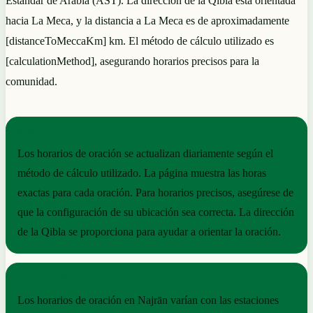
Estándar de Arabia (AST). La dirección de la Qibla está orientada
hacia La Meca, y la distancia a La Meca es de aproximadamente
[distanceToMeccaKm] km. El método de cálculo utilizado es
[calculationMethod], asegurando horarios precisos para la
comunidad.
NOTAS PRÁCTICAS
Los horarios de oración se actualizan diariamente según el
método de cálculo utilizado. La página muestra las horas
exactas para cada oración. Para horarios precisos, asegúrese de
que la configuración de su ubicación sea correcta. La dirección
de la Qibla se proporciona para ayudar a orientar la oración.
RITMO ESTACIONAL
Los horarios de oración en Najrān varían con las estaciones