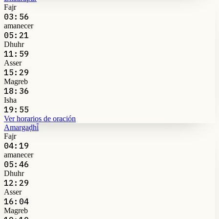
Fajr
03:56
amanecer
05:21
Dhuhr
11:59
Asser
15:29
Magreb
18:36
Isha
19:55
Ver horarios de oración
Amargaḍhi̇̄
Fajr
04:19
amanecer
05:46
Dhuhr
12:29
Asser
16:04
Magreb