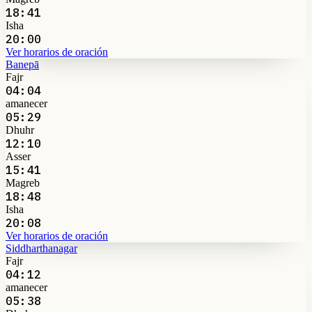
18:41
Isha
20:00
Ver horarios de oración
Banepā
Fajr
04:04
amanecer
05:29
Dhuhr
12:10
Asser
15:41
Magreb
18:48
Isha
20:08
Ver horarios de oración
Siddharthanagar
Fajr
04:12
amanecer
05:38