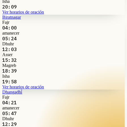
Isha
20:09
Ver horarios de oración
Biratnagar
Fajr
04:00
amanecer
05:24
Dhuhr
12:03
Asser
15:32
Magreb
18:39
Isha
19:58
Ver horarios de oración
Dhangaḍhi̇̄
Fajr
04:21
amanecer
05:47
Dhuhr
12:29