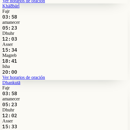
Ver horarios de oración
Khā̃dbāri̇̄
Fajr
03:58
amanecer
05:23
Dhuhr
12:03
Asser
15:34
Magreb
18:41
Isha
20:00
Ver horarios de oración
Dhankutā
Fajr
03:58
amanecer
05:23
Dhuhr
12:02
Asser
15:33