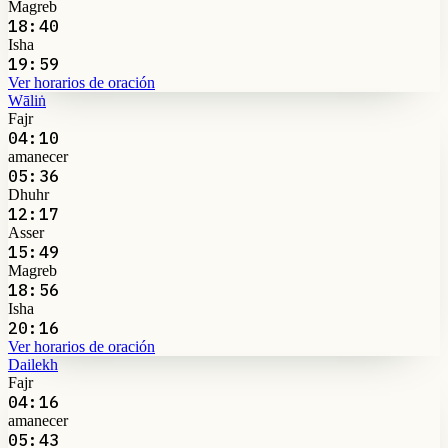
Magreb
18:40
Isha
19:59
Ver horarios de oración
Wāliṅ
Fajr
04:10
amanecer
05:36
Dhuhr
12:17
Asser
15:49
Magreb
18:56
Isha
20:16
Ver horarios de oración
Dailekh
Fajr
04:16
amanecer
05:43