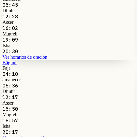
05:45
Dhuhr
12:28
Asser
16:02
Magreb
19:09
Isha
20:30
Ver horarios de oración
Bāgluṅ
Fajr
04:10
amanecer
05:36
Dhuhr
12:17
Asser
15:50
Magreb
18:57
Isha
20:17