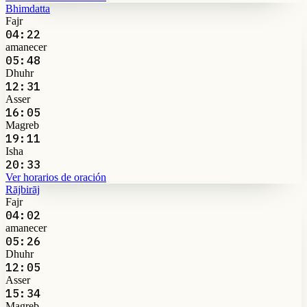
Bhimdatta
Fajr
04:22
amanecer
05:48
Dhuhr
12:31
Asser
16:05
Magreb
19:11
Isha
20:33
Ver horarios de oración
Rājbirāj
Fajr
04:02
amanecer
05:26
Dhuhr
12:05
Asser
15:34
Magreb