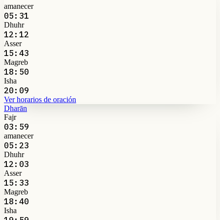
amanecer
05:31
Dhuhr
12:12
Asser
15:43
Magreb
18:50
Isha
20:09
Ver horarios de oración
Dharān
Fajr
03:59
amanecer
05:23
Dhuhr
12:03
Asser
15:33
Magreb
18:40
Isha
19:59