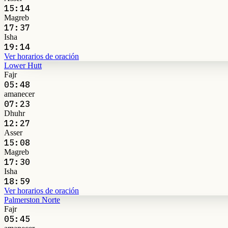
15:14
Magreb
17:37
Isha
19:14
Ver horarios de oración
Lower Hutt
Fajr
05:48
amanecer
07:23
Dhuhr
12:27
Asser
15:08
Magreb
17:30
Isha
18:59
Ver horarios de oración
Palmerston Norte
Fajr
05:45