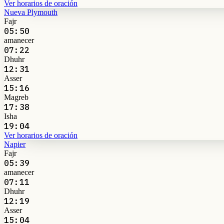
Ver horarios de oración
Nueva Plymouth
Fajr
05:50
amanecer
07:22
Dhuhr
12:31
Asser
15:16
Magreb
17:38
Isha
19:04
Ver horarios de oración
Napier
Fajr
05:39
amanecer
07:11
Dhuhr
12:19
Asser
15:04