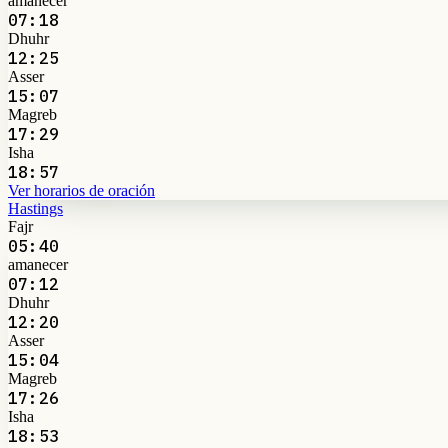
amanecer
07:18
Dhuhr
12:25
Asser
15:07
Magreb
17:29
Isha
18:57
Ver horarios de oración
Hastings
Fajr
05:40
amanecer
07:12
Dhuhr
12:20
Asser
15:04
Magreb
17:26
Isha
18:53