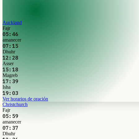
Auckland
Fajr
05:46
amanecer
07:15
Dhuhr
12:28
Asser
15:18
Magreb
17:39
Isha
19:03
Ver horarios de oración
Christchurch
Fajr
05:59
amanecer
07:37
Dhuhr