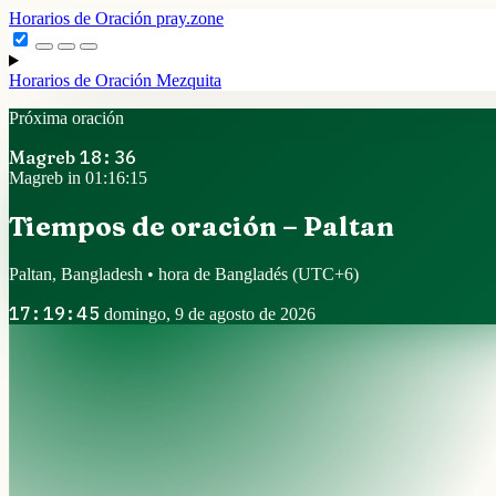
Horarios de Oración
pray.zone
Horarios de Oración
Mezquita
Próxima oración
Magreb
18:36
Magreb in 01:16:14
Tiempos de oración – Paltan
Paltan, Bangladesh • hora de Bangladés
(UTC+6)
17:19:46
domingo, 9 de agosto de 2026