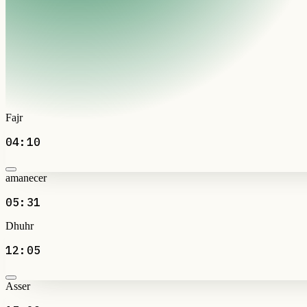
Fajr
04:10
amanecer
05:31
Dhuhr
12:05
Asser