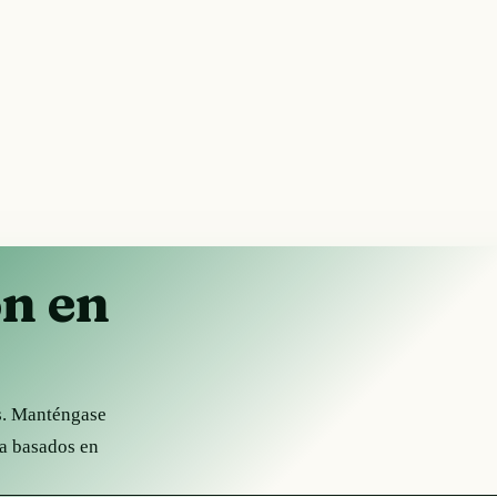
ón en
és. Manténgase
ha basados en