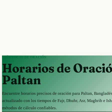
GUÍA LOCAL DE ORACIÓN
Horarios de Oraci
Paltan
Encuentre horarios precisos de oración para Paltan, Banglad
actualizado con los tiempos de Fajr, Dhuhr, Asr, Maghrib e Is
métodos de cálculo confiables.