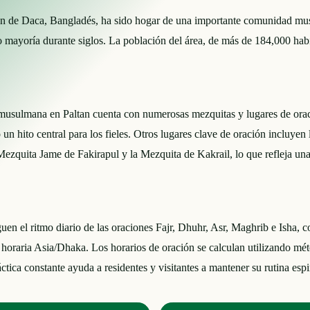
ón de Daca, Bangladés, ha sido hogar de una importante comunidad mus
 mayoría durante siglos. La población del área, de más de 184,000 habit
sulmana en Paltan cuenta con numerosas mezquitas y lugares de oraci
un hito central para los fieles. Otros lugares clave de oración incluy
Mezquita Jame de Fakirapul y la Mezquita de Kakrail, lo que refleja una 
n el ritmo diario de las oraciones Fajr, Dhuhr, Asr, Maghrib e Isha, co
 horaria Asia/Dhaka. Los horarios de oración se calculan utilizando méto
ica constante ayuda a residentes y visitantes a mantener su rutina espir