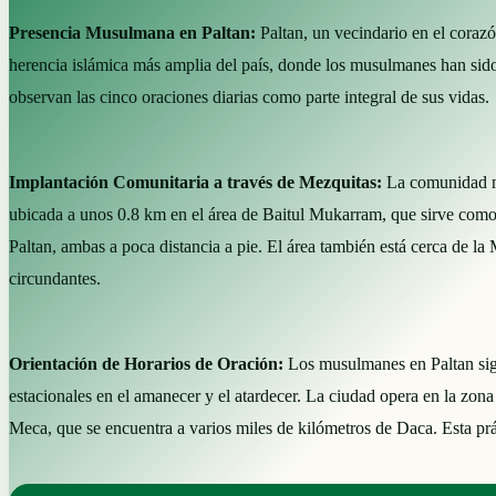
Presencia Musulmana en Paltan:
Paltan, un vecindario en el coraz
herencia islámica más amplia del país, donde los musulmanes han sido
observan las cinco oraciones diarias como parte integral de sus vidas.
Implantación Comunitaria a través de Mezquitas:
La comunidad mu
ubicada a unos 0.8 km en el área de Baitul Mukarram, que sirve como 
Paltan, ambas a poca distancia a pie. El área también está cerca de la 
circundantes.
Orientación de Horarios de Oración:
Los musulmanes en Paltan sigue
estacionales en el amanecer y el atardecer. La ciudad opera en la zona
Meca, que se encuentra a varios miles de kilómetros de Daca. Esta práct