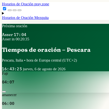
Horarios de Oración
pray.zone
Horarios de Oración
Mezquita
Próxima oración
Asser
17:04
Asser in 00:20:34
Tiempos de oración – Pescara
Pescara, Italia • hora de Europa central
(UTC+2)
16:43:26
jueves, 6 de agosto de 2026
Fajr
04:07
amanecer
06:00