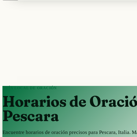
GUÍA LOCAL DE ORACIÓN
Horarios de Oraci
Pescara
Encuentre horarios de oración precisos para Pescara, Italia. 