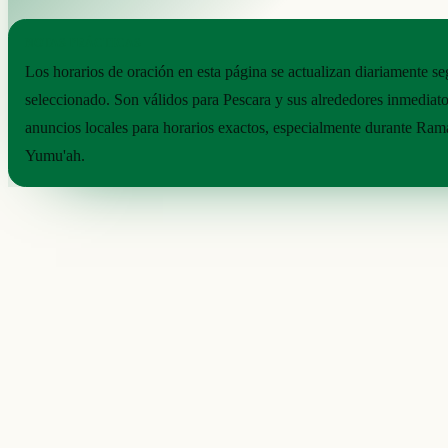
NOTAS PRÁCTICAS
Los horarios de oración en esta página se actualizan diariamente s
seleccionado. Son válidos para Pescara y sus alrededores inmediat
anuncios locales para horarios exactos, especialmente durante Rama
Yumu'ah.