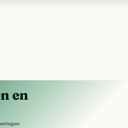
ón en
Manténgase