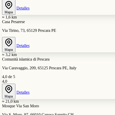
Detalles
Mapa
≈ 1,6 km
Casa Pesarese
Via Tirino, 73, 65129 Pescara PE
Detalles
Mapa
≈ 3,2 km
Comunità islamica di Pescara
Via Caravaggio, 209, 65125 Pescara PE, Italy
4,0 de 5
4,0
Detalles
Mapa
≈ 21,0 km
Mosque Via San Moro
Via S. Moro, 97, 66010 Canosa Sannita CH