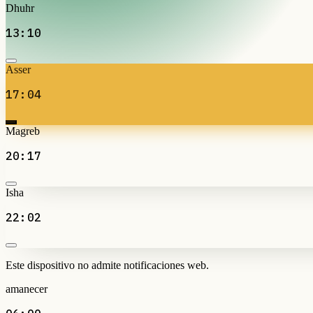
Dhuhr
13:10
Asser
17:04
Magreb
20:17
Isha
22:02
Este dispositivo no admite notificaciones web.
amanecer