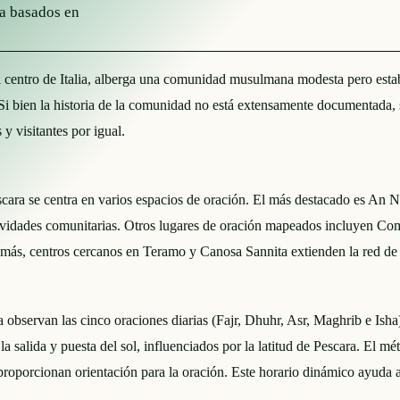
ha basados en
l centro de Italia, alberga una comunidad musulmana modesta pero estab
 Si bien la historia de la comunidad no está extensamente documentada, s
 y visitantes por igual.
a se centra en varios espacios de oración. El más destacado es An Noo
tividades comunitarias. Otros lugares de oración mapeados incluyen Co
emás, centros cercanos en Teramo y Canosa Sannita extienden la red de c
bservan las cinco oraciones diarias (Fajr, Dhuhr, Asr, Maghrib e Isha
la salida y puesta del sol, influenciados por la latitud de Pescara. El m
 proporcionan orientación para la oración. Este horario dinámico ayuda a