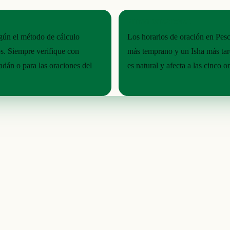
RITMO ESTACIONAL
egún el método de cálculo
Los horarios de oración en Pesc
os. Siempre verifique con
más temprano y un Isha más tardí
dán o para las oraciones del
es natural y afecta a las cinco o