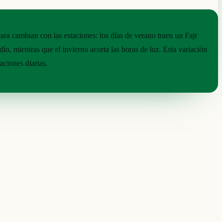
ara cambian con las estaciones: los días de verano traen un Fajr
o, mientras que el invierno acorta las horas de luz. Esta variación
raciones diarias.