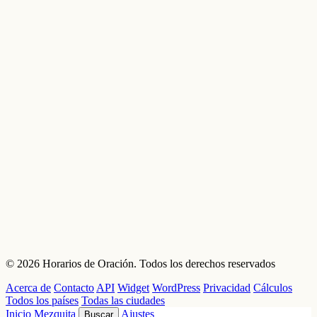
© 2026 Horarios de Oración. Todos los derechos reservados
Acerca de
Contacto
API
Widget
WordPress
Privacidad
Cálculos
Todos los países
Todas las ciudades
Inicio
Mezquita
Ajustes
Buscar