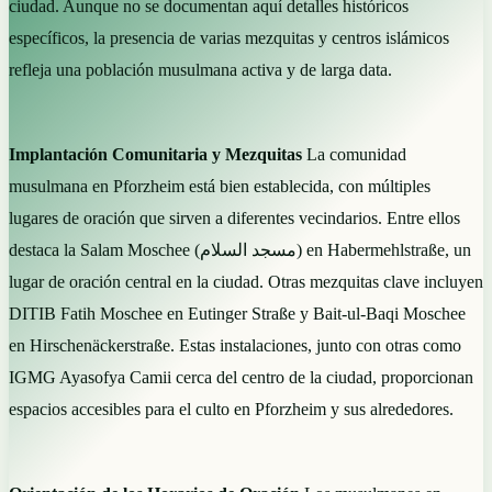
ciudad. Aunque no se documentan aquí detalles históricos
específicos, la presencia de varias mezquitas y centros islámicos
refleja una población musulmana activa y de larga data.
Implantación Comunitaria y Mezquitas
La comunidad
musulmana en Pforzheim está bien establecida, con múltiples
lugares de oración que sirven a diferentes vecindarios. Entre ellos
destaca la Salam Moschee (مسجد السلام) en Habermehlstraße, un
lugar de oración central en la ciudad. Otras mezquitas clave incluyen
DITIB Fatih Moschee en Eutinger Straße y Bait-ul-Baqi Moschee
en Hirschenäckerstraße. Estas instalaciones, junto con otras como
IGMG Ayasofya Camii cerca del centro de la ciudad, proporcionan
espacios accesibles para el culto en Pforzheim y sus alrededores.