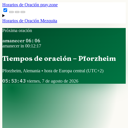
Horarios de Oración
pray.zone
Horarios de Oración
Mezquita
Próxima oración
amanecer
06:06
amanecer in 00:12:16
Tiempos de oración – Pforzheim
Pforzheim, Alemania • hora de Europa central
(UTC+2)
05:53:44
viernes, 7 de agosto de 2026