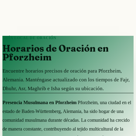
GUÍA LOCAL DE ORACIÓN
Horarios de Oración en
Pforzheim
Encuentre horarios precisos de oración para Pforzheim,
Alemania. Manténgase actualizado con los tiempos de Fajr,
Dhuhr, Asr, Maghrib e Isha según su ubicación.
Presencia Musulmana en Pforzheim
Pforzheim, una ciudad en el
estado de Baden-Württemberg, Alemania, ha sido hogar de una
comunidad musulmana durante décadas. La comunidad ha crecido
de manera constante, contribuyendo al tejido multicultural de la