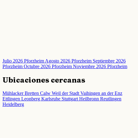
Julio 2026 Pforzheim
Agosto 2026 Pforzheim
Septiembre 2026
Pforzheim
Octubre 2026 Pforzheim
Noviembre 2026 Pforzheim
Ubicaciones cercanas
Mühlacker
Bretten
Calw
Weil der Stadt
Vaihingen an der Enz
Ettlingen
Leonberg
Karlsruhe
Stuttgart
Heilbronn
Reutlingen
Heidelberg