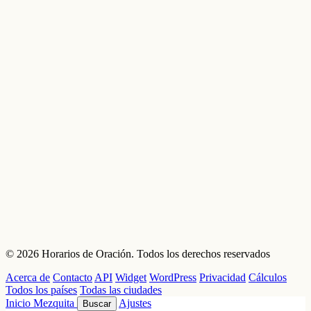
© 2026 Horarios de Oración. Todos los derechos reservados
Acerca de
Contacto
API
Widget
WordPress
Privacidad
Cálculos
Todos los países
Todas las ciudades
Inicio
Mezquita
Ajustes
Buscar