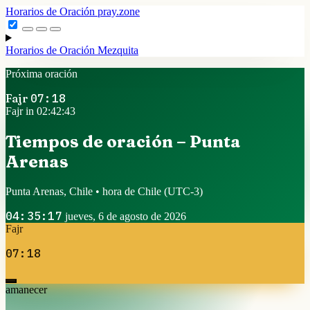
Horarios de Oración
pray.zone
Horarios de Oración
Mezquita
Próxima oración
Fajr
07:18
Fajr in 02:42:43
Tiempos de oración – Punta
Arenas
Punta Arenas, Chile • hora de Chile
(UTC-3)
04:35:17
jueves, 6 de agosto de 2026
Fajr
07:18
amanecer