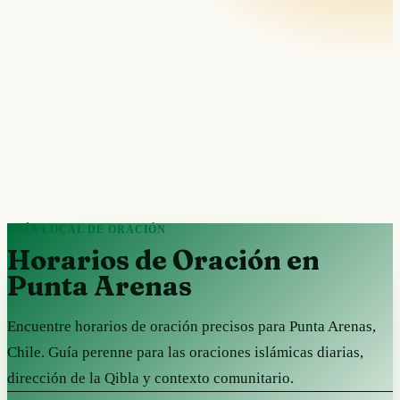
GUÍA LOCAL DE ORACIÓN
Horarios de Oración en
Punta Arenas
Encuentre horarios de oración precisos para Punta Arenas,
Chile. Guía perenne para las oraciones islámicas diarias,
dirección de la Qibla y contexto comunitario.