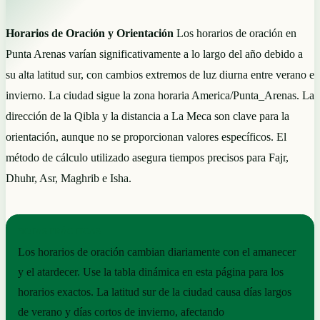
Horarios de Oración y Orientación
Los horarios de oración en
Punta Arenas varían significativamente a lo largo del año debido a
su alta latitud sur, con cambios extremos de luz diurna entre verano e
invierno. La ciudad sigue la zona horaria America/Punta_Arenas. La
dirección de la Qibla y la distancia a La Meca son clave para la
orientación, aunque no se proporcionan valores específicos. El
método de cálculo utilizado asegura tiempos precisos para Fajr,
Dhuhr, Asr, Maghrib e Isha.
NOTAS PRÁCTICAS
Los horarios de oración cambian diariamente con el amanecer
y el atardecer. Use la tabla dinámica en esta página para los
horarios exactos. La latitud sur de la ciudad causa días largos
de verano y días cortos de invierno, afectando