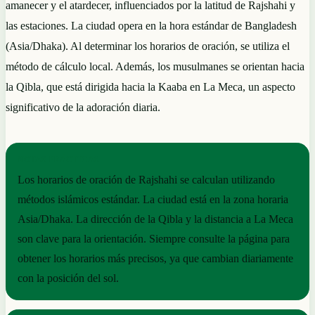
amanecer y el atardecer, influenciados por la latitud de Rajshahi y
las estaciones. La ciudad opera en la hora estándar de Bangladesh
(Asia/Dhaka). Al determinar los horarios de oración, se utiliza el
método de cálculo local. Además, los musulmanes se orientan hacia
la Qibla, que está dirigida hacia la Kaaba en La Meca, un aspecto
significativo de la adoración diaria.
NOTAS PRÁCTICAS
Los horarios de oración de Rajshahi se calculan utilizando
métodos islámicos estándar. La ciudad está en la zona horaria
Asia/Dhaka. La dirección de la Qibla y la distancia a La Meca
son clave para la orientación. Siempre consulte la página para
obtener los horarios más precisos, ya que cambian diariamente
con la posición del sol.