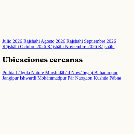
Julio 2026 Rājshāhi
Agosto 2026 Rājshāhi
Septiembre 2026
Rājshāhi
Octubre 2026 Rājshāhi
Noviembre 2026 Rājshāhi
Ubicaciones cercanas
Puthia
Lālgola
Natore
Murshidābād
Nawābganj
Baharampur
Jangipur
Ishwardi
Mohāmmadpur
Pār Naogaon
Kushtia
Pābna