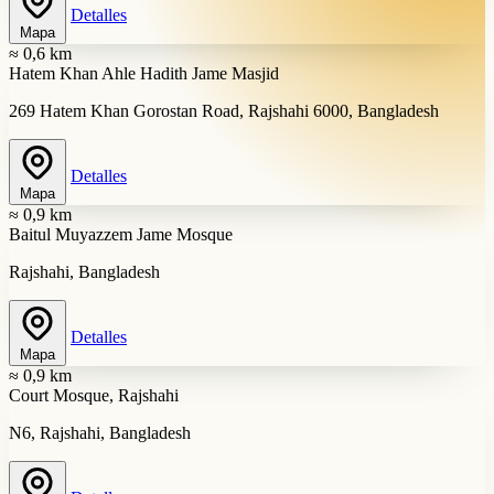
Detalles
Mapa
≈ 0,6 km
Hatem Khan Ahle Hadith Jame Masjid
269 Hatem Khan Gorostan Road, Rajshahi 6000, Bangladesh
Detalles
Mapa
≈ 0,9 km
Baitul Muyazzem Jame Mosque
Rajshahi, Bangladesh
Detalles
Mapa
≈ 0,9 km
Court Mosque, Rajshahi
N6, Rajshahi, Bangladesh