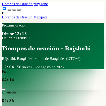
Horarios de Oración
pray.zone
Horarios de Oración
Mezquita
Próxima oración
Dhuhr
12:13
Dhuhr in 00:08:09
Tiempos de oración – Rājshāhi
Rājshāhi, Bangladesh • hora de Bangladés
(UTC+6)
12:04:51
jueves, 6 de agosto de 2026
Fajr
04:14
amanecer
05:36