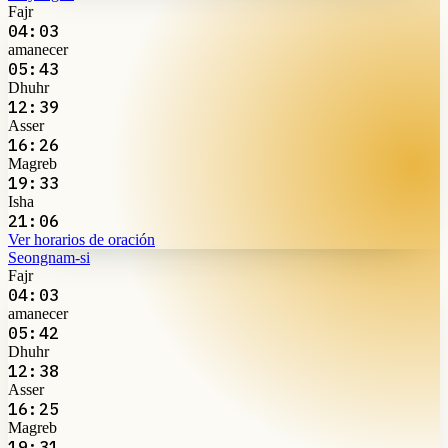
Fajr
04:03
amanecer
05:43
Dhuhr
12:39
Asser
16:26
Magreb
19:33
Isha
21:06
Ver horarios de oración
Seongnam-si
Fajr
04:03
amanecer
05:42
Dhuhr
12:38
Asser
16:25
Magreb
19:31