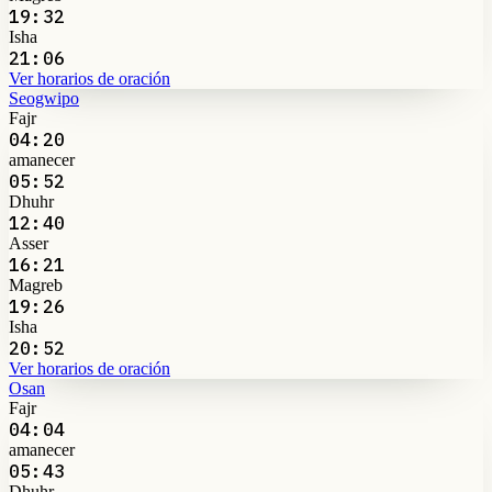
19:32
Isha
21:06
Ver horarios de oración
Seogwipo
Fajr
04:20
amanecer
05:52
Dhuhr
12:40
Asser
16:21
Magreb
19:26
Isha
20:52
Ver horarios de oración
Osan
Fajr
04:04
amanecer
05:43
Dhuhr