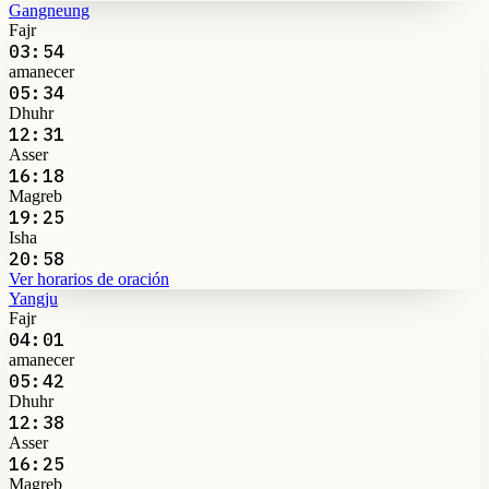
Gangneung
Fajr
03:54
amanecer
05:34
Dhuhr
12:31
Asser
16:18
Magreb
19:25
Isha
20:58
Ver horarios de oración
Yangju
Fajr
04:01
amanecer
05:42
Dhuhr
12:38
Asser
16:25
Magreb