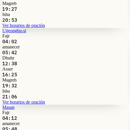
Magreb
19:27
Isha
20:53
Ver horarios de oración
Uijeongbu-si
Fajr
04:02
amanecer
05:42
Dhuhr
12:38
Asser
16:25
Magreb
19:32
Isha
21:06
Ver horarios de oración
Masan
Fajr
04:12
amanecer
05:48