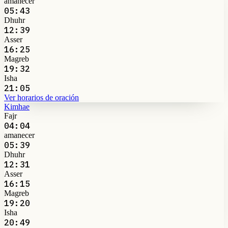
amanecer
05:43
Dhuhr
12:39
Asser
16:25
Magreb
19:32
Isha
21:05
Ver horarios de oración
Kimhae
Fajr
04:04
amanecer
05:39
Dhuhr
12:31
Asser
16:15
Magreb
19:20
Isha
20:49