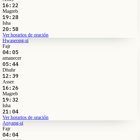
16:22
Magreb
19:28
Isha
20:58
Ver horarios de oración
Hwaseong-si
Fajr
04:05
amanecer
05:44
Dhuhr
12:39
Asser
16:26
Magreb
19:32
Isha
21:04
Ver horarios de oración
Anyang-si
Fajr
04:04