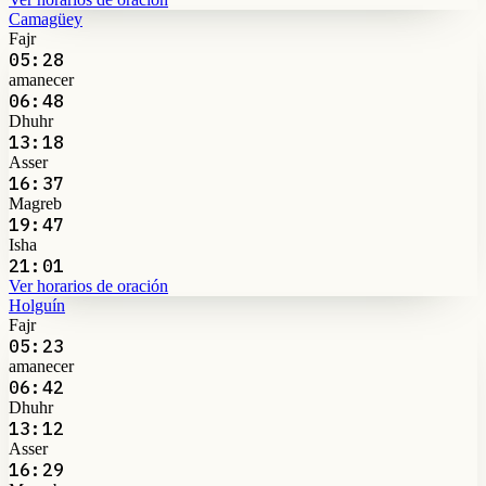
Camagüey
Fajr
05:28
amanecer
06:48
Dhuhr
13:18
Asser
16:37
Magreb
19:47
Isha
21:01
Ver horarios de oración
Holguín
Fajr
05:23
amanecer
06:42
Dhuhr
13:12
Asser
16:29