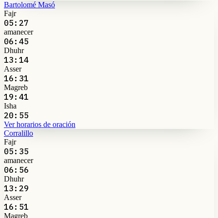
Bartolomé Masó
Fajr
05:27
amanecer
06:45
Dhuhr
13:14
Asser
16:31
Magreb
19:41
Isha
20:55
Ver horarios de oración
Corralillo
Fajr
05:35
amanecer
06:56
Dhuhr
13:29
Asser
16:51
Magreb