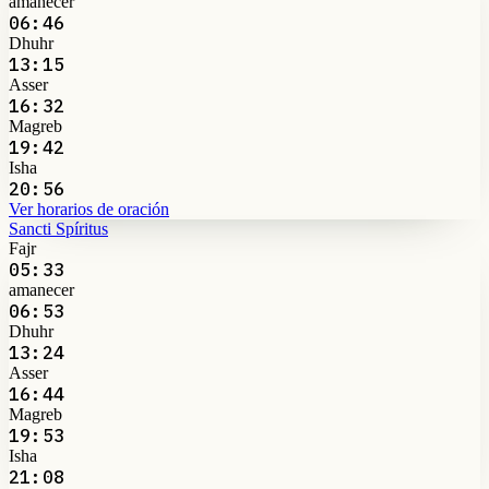
amanecer
06:46
Dhuhr
13:15
Asser
16:32
Magreb
19:42
Isha
20:56
Ver horarios de oración
Sancti Spíritus
Fajr
05:33
amanecer
06:53
Dhuhr
13:24
Asser
16:44
Magreb
19:53
Isha
21:08