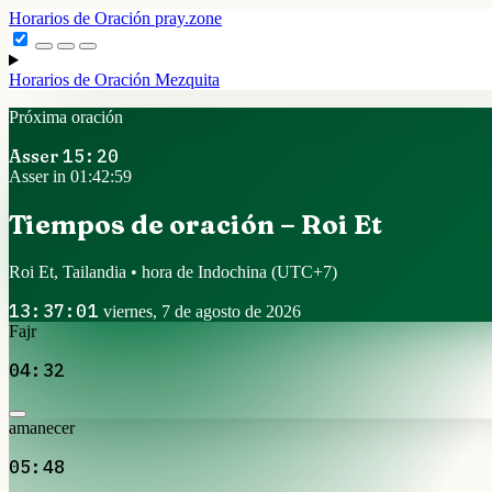
Horarios de Oración
pray.zone
Horarios de Oración
Mezquita
Próxima oración
Asser
15:20
Asser in 01:42:58
Tiempos de oración – Roi Et
Roi Et, Tailandia • hora de Indochina
(UTC+7)
13:37:02
viernes, 7 de agosto de 2026
Fajr
04:32
amanecer
05:48