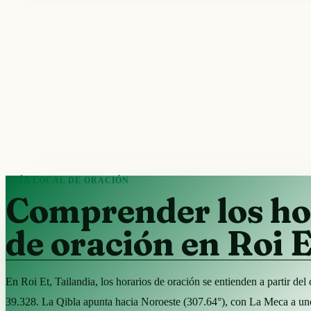
GUÍA LOCAL DE ORACIÓN
Comprender los ho
de oración en Roi E
En Roi Et, Tailandia, los horarios de oración se entienden a partir 
39.328. La Qibla apunta hacia Noroeste (307.64°), con La Meca a u