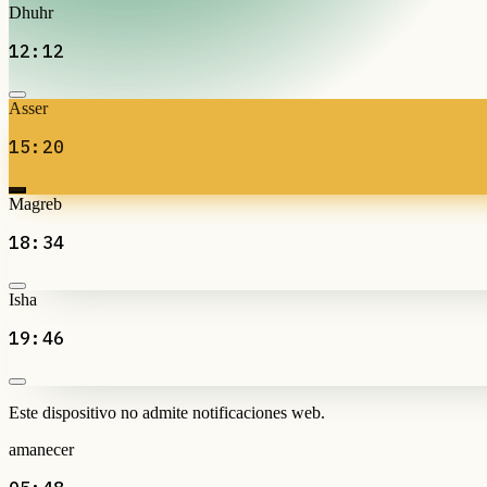
Dhuhr
12:12
Asser
15:20
Magreb
18:34
Isha
19:46
Este dispositivo no admite notificaciones web.
amanecer