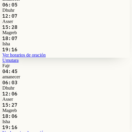
06:05
Dhuhr
12:07
Asser
15:28
Magreb
18:07
Isha
19:16
Ver horarios de oración
Umutara
Fajr
04:45
amanecer
06:03
Dhuhr
12:06
Asser
15:27
Magreb
18:06
Isha
19:16