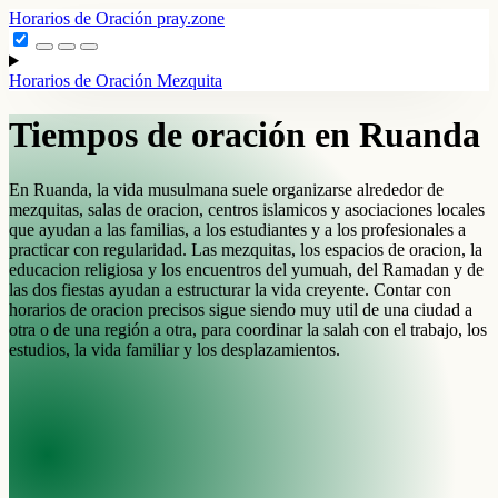
Horarios de Oración
pray.zone
Horarios de Oración
Mezquita
Tiempos de oración en Ruanda
En Ruanda, la vida musulmana suele organizarse alrededor de
mezquitas, salas de oracion, centros islamicos y asociaciones locales
que ayudan a las familias, a los estudiantes y a los profesionales a
practicar con regularidad. Las mezquitas, los espacios de oracion, la
educacion religiosa y los encuentros del yumuah, del Ramadan y de
las dos fiestas ayudan a estructurar la vida creyente. Contar con
horarios de oracion precisos sigue siendo muy util de una ciudad a
otra o de una región a otra, para coordinar la salah con el trabajo, los
estudios, la vida familiar y los desplazamientos.