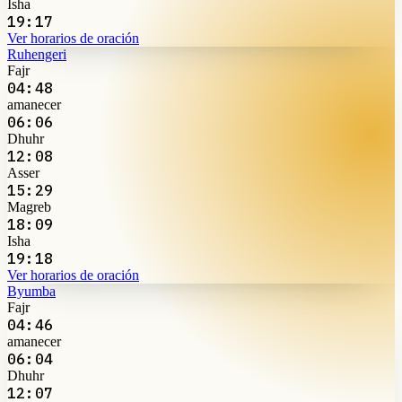
Isha
19:17
Ver horarios de oración
Ruhengeri
Fajr
04:48
amanecer
06:06
Dhuhr
12:08
Asser
15:29
Magreb
18:09
Isha
19:18
Ver horarios de oración
Byumba
Fajr
04:46
amanecer
06:04
Dhuhr
12:07