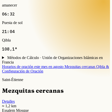
amanecer
06:32
Puesta de sol
21:04
Qibla
108,1°
Métodos de Cálculo · Unión de Organizaciones Islámicas en
Francia
Horarios de oración este mes en agosto
Mezquitas cercanas
Qibla &
Configuración de Oración
Saint-Étienne
Mezquitas cercanas
Detalles
≈ 1,2 km
Essalem Mosque