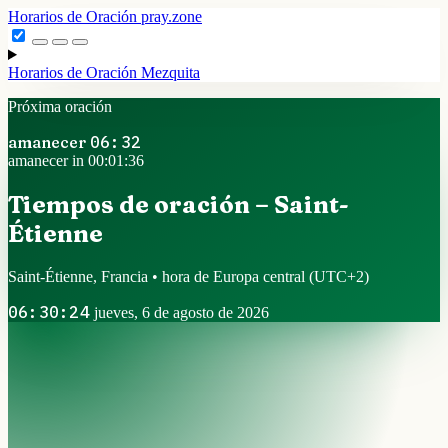
Horarios de Oración
pray.zone
Horarios de Oración
Mezquita
Próxima oración
amanecer
06:32
amanecer in 00:01:35
Tiempos de oración – Saint-
Étienne
Saint-Étienne, Francia • hora de Europa central
(UTC+2)
06:30:25
jueves, 6 de agosto de 2026