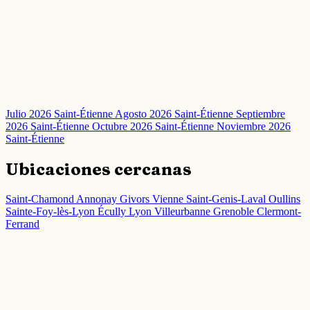
Julio 2026 Saint-Étienne
Agosto 2026 Saint-Étienne
Septiembre
2026 Saint-Étienne
Octubre 2026 Saint-Étienne
Noviembre 2026
Saint-Étienne
Ubicaciones cercanas
Saint-Chamond
Annonay
Givors
Vienne
Saint-Genis-Laval
Oullins
Sainte-Foy-lès-Lyon
Écully
Lyon
Villeurbanne
Grenoble
Clermont-
Ferrand