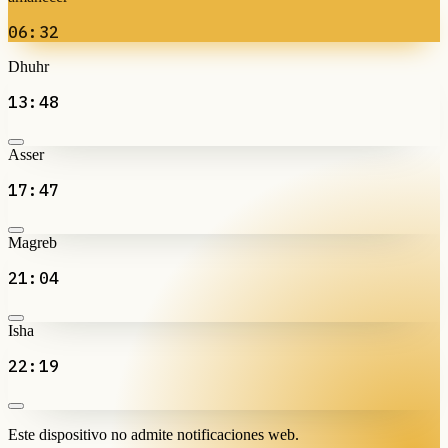
06:32
Dhuhr
13:48
Asser
17:47
Magreb
21:04
Isha
22:19
Este dispositivo no admite notificaciones web.