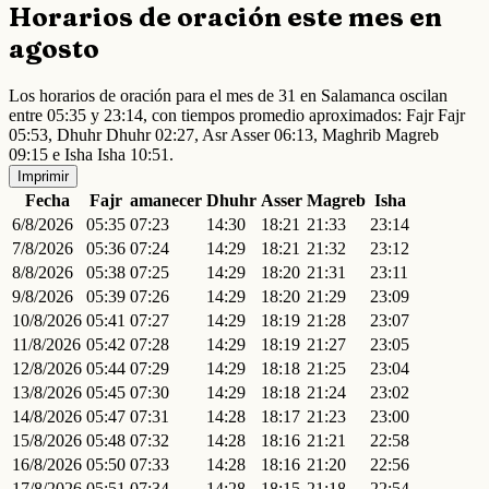
Horarios de oración este mes en
agosto
Los horarios de oración para el mes de 31 en Salamanca oscilan
entre 05:35 y 23:14, con tiempos promedio aproximados: Fajr Fajr
05:53, Dhuhr Dhuhr 02:27, Asr Asser 06:13, Maghrib Magreb
09:15 e Isha Isha 10:51.
Imprimir
Fecha
Fajr
amanecer
Dhuhr
Asser
Magreb
Isha
6/8/2026
05:35
07:23
14:30
18:21
21:33
23:14
7/8/2026
05:36
07:24
14:29
18:21
21:32
23:12
8/8/2026
05:38
07:25
14:29
18:20
21:31
23:11
9/8/2026
05:39
07:26
14:29
18:20
21:29
23:09
10/8/2026
05:41
07:27
14:29
18:19
21:28
23:07
11/8/2026
05:42
07:28
14:29
18:19
21:27
23:05
12/8/2026
05:44
07:29
14:29
18:18
21:25
23:04
13/8/2026
05:45
07:30
14:29
18:18
21:24
23:02
14/8/2026
05:47
07:31
14:28
18:17
21:23
23:00
15/8/2026
05:48
07:32
14:28
18:16
21:21
22:58
16/8/2026
05:50
07:33
14:28
18:16
21:20
22:56
17/8/2026
05:51
07:34
14:28
18:15
21:18
22:54