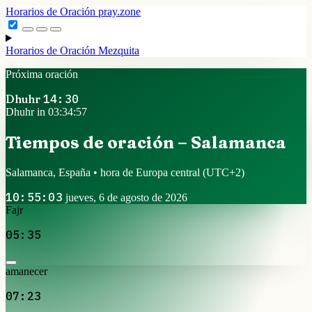
Horarios de Oración
pray.zone
Horarios de Oración
Mezquita
Próxima oración
Dhuhr
14:30
Dhuhr in 03:34:57
Tiempos de oración – Salamanca
Salamanca, España • hora de Europa central
(UTC+2)
10:55:03
jueves, 6 de agosto de 2026
Fajr
05:35
amanecer
07:23