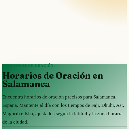
GUÍA LOCAL DE ORACIÓN
Horarios de Oración en
Salamanca
Encuentra horarios de oración precisos para Salamanca,
España. Mantente al día con los tiempos de Fajr, Dhuhr, Asr,
Maghrib e Isha, ajustados según la latitud y la zona horaria
de la ciudad.