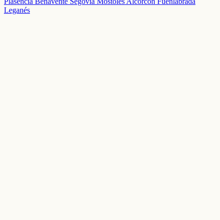
Plasencia
Benavente
Segovia
Móstoles
Alcorcón
Fuenlabrada
Leganés