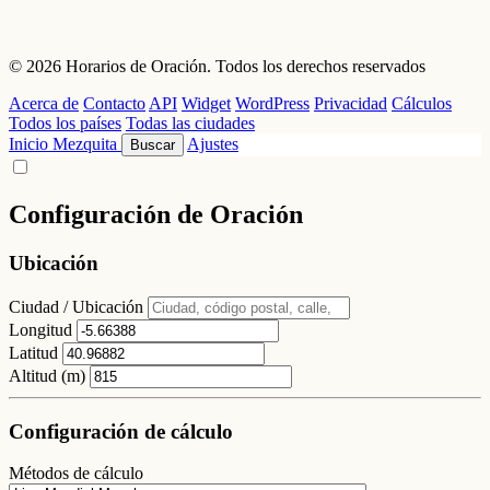
© 2026 Horarios de Oración. Todos los derechos reservados
Acerca de
Contacto
API
Widget
WordPress
Privacidad
Cálculos
Todos los países
Todas las ciudades
Inicio
Mezquita
Ajustes
Buscar
Configuración de Oración
Ubicación
Ciudad / Ubicación
Longitud
Latitud
Altitud (m)
Configuración de cálculo
Métodos de cálculo