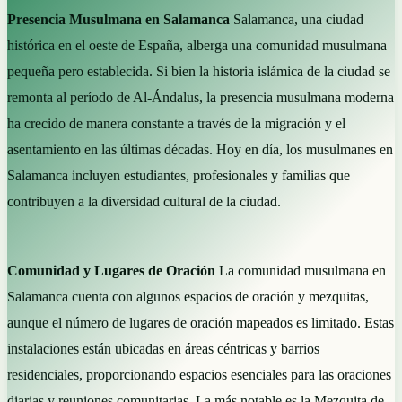
Presencia Musulmana en Salamanca
Salamanca, una ciudad
histórica en el oeste de España, alberga una comunidad musulmana
pequeña pero establecida. Si bien la historia islámica de la ciudad se
remonta al período de Al-Ándalus, la presencia musulmana moderna
ha crecido de manera constante a través de la migración y el
asentamiento en las últimas décadas. Hoy en día, los musulmanes en
Salamanca incluyen estudiantes, profesionales y familias que
contribuyen a la diversidad cultural de la ciudad.
Comunidad y Lugares de Oración
La comunidad musulmana en
Salamanca cuenta con algunos espacios de oración y mezquitas,
aunque el número de lugares de oración mapeados es limitado. Estas
instalaciones están ubicadas en áreas céntricas y barrios
residenciales, proporcionando espacios esenciales para las oraciones
diarias y reuniones comunitarias. La más notable es la Mezquita de