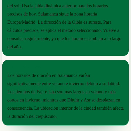
del sol. Usa la tabla dinámica anterior para los horarios
precisos de hoy. Salamanca sigue la zona horaria
Europa/Madrid. La dirección de la Qibla es sureste. Para
cálculos precisos, se aplica el método seleccionado. Vuelve a
consultar regularmente, ya que los horarios cambian a lo largo
del año.
RITMO ESTACIONAL
Los horarios de oración en Salamanca varían
significativamente entre verano e invierno debido a su latitud.
Los tiempos de Fajr e Isha son más largos en verano y más
cortos en invierno, mientras que Dhuhr y Asr se desplazan en
consecuencia. La ubicación interior de la ciudad también afecta
la duración del crepúsculo.