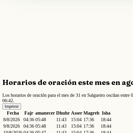
Horarios de oración este mes en ag
Los horarios de oración para el mes de 31 en Salgueiro oscilan entr
06:42.
Imprimir
Fecha
Fajr
amanecer
Dhuhr
Asser
Magreb
Isha
8/8/2026
04:36
05:48
11:43
15:04
17:36
18:44
9/8/2026
04:36
05:48
11:43
15:04
17:36
18:44
10/8/2026
04:36
05:47
11:43
15:04
17:36
18:44