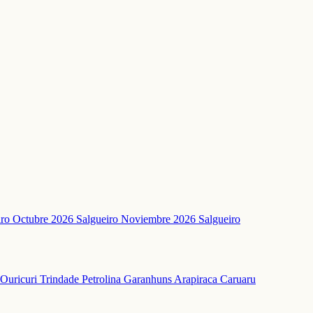
iro
Octubre 2026 Salgueiro
Noviembre 2026 Salgueiro
Ouricuri
Trindade
Petrolina
Garanhuns
Arapiraca
Caruaru