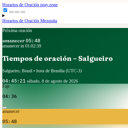
Horarios de Oración
pray.zone
Horarios de Oración
Mezquita
Próxima oración
amanecer
05:48
amanecer in 01:02:38
Tiempos de oración – Salgueiro
Salgueiro, Brasil • hora de Brasilia
(UTC-3)
04:45:22
sábado, 8 de agosto de 2026
Fajr
04:36
amanecer
05:48