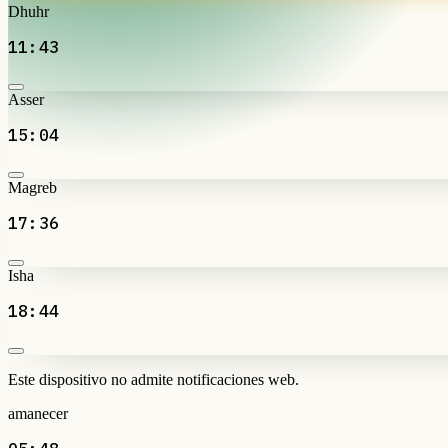
Dhuhr
11:43
Asser
15:04
Magreb
17:36
Isha
18:44
Este dispositivo no admite notificaciones web.
amanecer