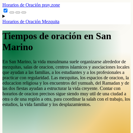
Horarios de Oración
pray.zone
Horarios de Oración
Mezquita
Tiempos de oración en San
Marino
En San Marino, la vida musulmana suele organizarse alrededor de
mezquitas, salas de oracion, centros islamicos y asociaciones locales
que ayudan a las familias, a los estudiantes y a los profesionales a
practicar con regularidad. Las mezquitas, los espacios de oracion, la
educacion religiosa y los encuentros del yumuah, del Ramadan y de
las dos fiestas ayudan a estructurar la vida creyente. Contar con
horarios de oracion precisos sigue siendo muy util de una ciudad a
otra o de una región a otra, para coordinar la salah con el trabajo, los
estudios, la vida familiar y los desplazamientos.