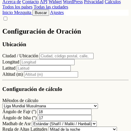
Acerca de
Contacto
API
Widget
WordPress
Privacidad
Cálculos
Todos los países
Todas las ciudades
Inicio
Mezquita
Ajustes
Buscar
Configuración de Oración
Ubicación
Ciudad / Ubicación
Longitud
Latitud
Altitud (m)
Configuración de cálculo
Métodos de cálculo
Ángulo de Fajr (°)
Ángulo de Isha (°)
Madhab de Asr
Regla de Altas Latitudes