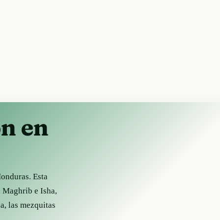
ón en
Honduras. Esta
, Maghrib e Isha,
, las mezquitas