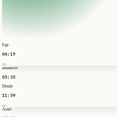
Fajr
04:19
amanecer
05:35
Dhuhr
11:59
Asser