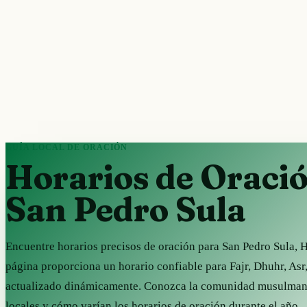
GUÍA LOCAL DE ORACIÓN
Horarios de Oraci
San Pedro Sula
Encuentre horarios precisos de oración para San Pedro Sula, 
página proporciona un horario confiable para Fajr, Dhuhr, Asr
actualizado dinámicamente. Conozca la comunidad musulmana
locales y cómo varían los horarios de oración durante el año.