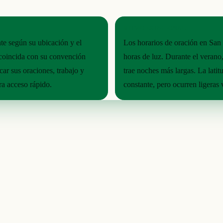
RITMO ESTACIONAL
te según su ubicación y el
Los horarios de oración en San 
 coincida con su convención
horas de luz. Durante el verano,
car sus oraciones, trabajo y
trae noches más largas. La latit
ra acceso rápido.
constante, pero ocurren ligeras 