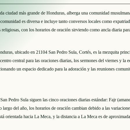
nda ciudad más grande de Honduras, alberga una comunidad musulmana 
La comunidad es diversa e incluye tanto conversos locales como expatri
religiosas, con los horarios de oración sirviendo como ancla diaria para
duras, ubicado en 21104 San Pedro Sula, Cortés, es la mezquita princ
tro central para las oraciones diarias, los sermones del viernes y la e
ando un espacio dedicado para la adoración y las reuniones comunitari
San Pedro Sula siguen las cinco oraciones diarias estándar: Fajr (amane
largo del año, los horarios de oración cambian debido a las variaciones
n está orientada hacia La Meca, y la distancia a La Meca es de aproxi