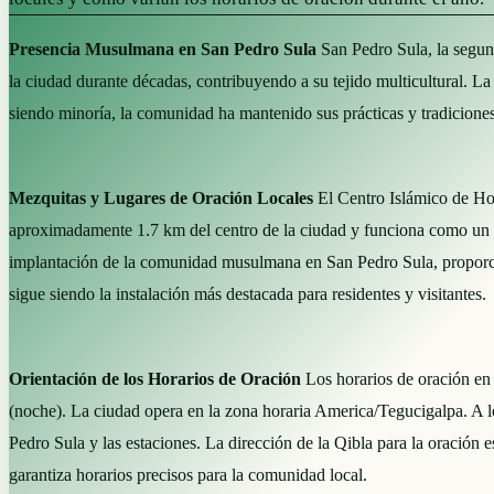
Presencia Musulmana en San Pedro Sula
San Pedro Sula, la segu
la ciudad durante décadas, contribuyendo a su tejido multicultural. 
siendo minoría, la comunidad ha mantenido sus prácticas y tradiciones 
Mezquitas y Lugares de Oración Locales
El Centro Islámico de Hon
aproximadamente 1.7 km del centro de la ciudad y funciona como un cen
implantación de la comunidad musulmana en San Pedro Sula, proporcion
sigue siendo la instalación más destacada para residentes y visitantes.
Orientación de los Horarios de Oración
Los horarios de oración en 
(noche). La ciudad opera en la zona horaria America/Tegucigalpa. A lo 
Pedro Sula y las estaciones. La dirección de la Qibla para la oració
garantiza horarios precisos para la comunidad local.