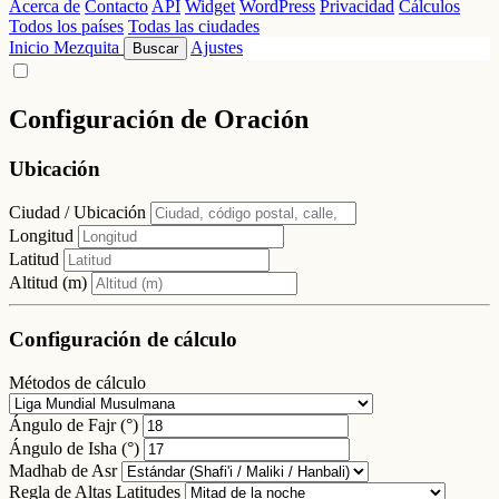
Acerca de
Contacto
API
Widget
WordPress
Privacidad
Cálculos
Todos los países
Todas las ciudades
Inicio
Mezquita
Ajustes
Buscar
Configuración de Oración
Ubicación
Ciudad / Ubicación
Longitud
Latitud
Altitud (m)
Configuración de cálculo
Métodos de cálculo
Ángulo de Fajr (°)
Ángulo de Isha (°)
Madhab de Asr
Regla de Altas Latitudes