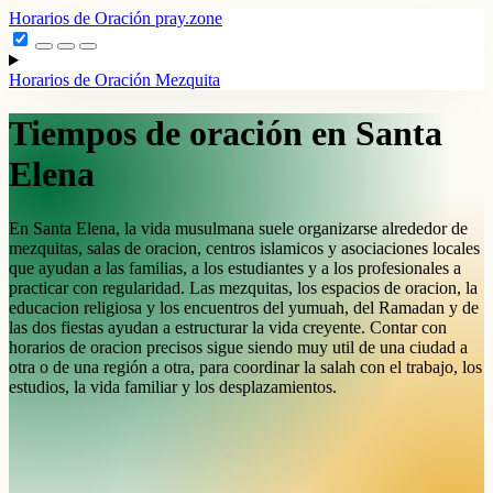
Horarios de Oración
pray.zone
Horarios de Oración
Mezquita
Tiempos de oración en Santa
Elena
En Santa Elena, la vida musulmana suele organizarse alrededor de
mezquitas, salas de oracion, centros islamicos y asociaciones locales
que ayudan a las familias, a los estudiantes y a los profesionales a
practicar con regularidad. Las mezquitas, los espacios de oracion, la
educacion religiosa y los encuentros del yumuah, del Ramadan y de
las dos fiestas ayudan a estructurar la vida creyente. Contar con
horarios de oracion precisos sigue siendo muy util de una ciudad a
otra o de una región a otra, para coordinar la salah con el trabajo, los
estudios, la vida familiar y los desplazamientos.