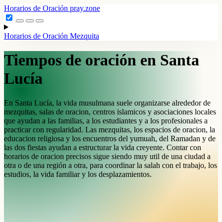
Horarios de Oración
pray.zone
Horarios de Oración
Mezquita
Tiempos de oración en Santa
Lucía
En Santa Lucía, la vida musulmana suele organizarse alrededor de
mezquitas, salas de oracion, centros islamicos y asociaciones locales
que ayudan a las familias, a los estudiantes y a los profesionales a
practicar con regularidad. Las mezquitas, los espacios de oracion, la
educacion religiosa y los encuentros del yumuah, del Ramadan y de
las dos fiestas ayudan a estructurar la vida creyente. Contar con
horarios de oracion precisos sigue siendo muy util de una ciudad a
otra o de una región a otra, para coordinar la salah con el trabajo, los
estudios, la vida familiar y los desplazamientos.