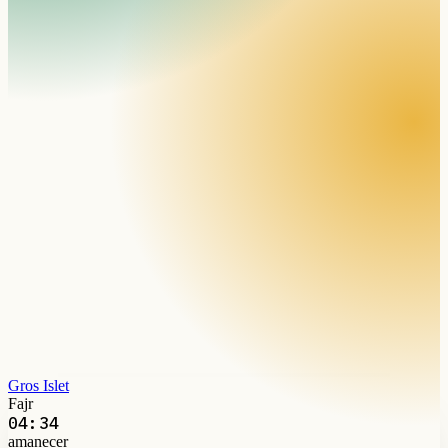
Gros Islet
Fajr
04:34
amanecer