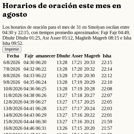
Horarios de oración este mes en
agosto
Los horarios de oración para el mes de 31 en Smolyan oscilan entre
04:30 y 22:15, con tiempos promedio aproximados: Fajr Fajr 04:49,
Dhuhr Dhuhr 01:25, Asr Asser 05:12, Maghrib Magreb 08:15 e Isha
Isha 09:52.
Imprimir
Fecha
Fajr
amanecer
Dhuhr
Asser
Magreb
Isha
6/8/2026
04:30
06:20
13:28
17:21
20:33
22:15
7/8/2026
04:32
06:22
13:28
17:20
20:32
22:14
8/8/2026
04:33
06:22
13:28
17:20
20:30
22:12
9/8/2026
04:35
06:24
13:28
17:19
20:29
22:10
10/8/2026
04:36
06:25
13:28
17:19
20:28
22:08
11/8/2026
04:38
06:26
13:27
17:18
20:27
22:07
12/8/2026
04:39
06:27
13:27
17:17
20:25
22:05
13/8/2026
04:41
06:28
13:27
17:17
20:24
22:03
14/8/2026
04:43
06:29
13:27
17:16
20:22
22:01
15/8/2026
04:44
06:30
13:27
17:16
20:21
21:59
16/8/2026
04:46
06:31
13:26
17:15
20:20
21:57