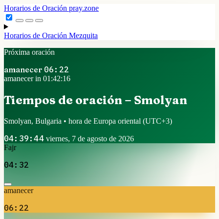
Horarios de Oración
pray.zone
Horarios de Oración
Mezquita
Próxima oración
amanecer
06:22
amanecer in 01:42:16
Tiempos de oración – Smolyan
Smolyan, Bulgaria • hora de Europa oriental
(UTC+3)
04:39:44
viernes, 7 de agosto de 2026
Fajr
04:32
amanecer
06:22