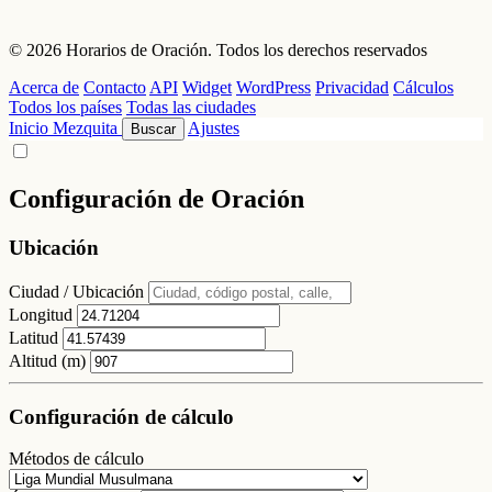
© 2026 Horarios de Oración. Todos los derechos reservados
Acerca de
Contacto
API
Widget
WordPress
Privacidad
Cálculos
Todos los países
Todas las ciudades
Inicio
Mezquita
Ajustes
Buscar
Configuración de Oración
Ubicación
Ciudad / Ubicación
Longitud
Latitud
Altitud (m)
Configuración de cálculo
Métodos de cálculo