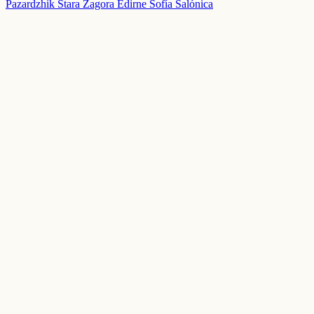
Pazardzhik
Stara Zagora
Edirne
Sofía
Salónica