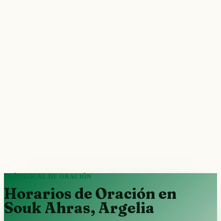
GUÍA LOCAL DE ORACIÓN
Horarios de Oración en
Souk Ahras, Argelia