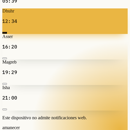
05:39
Dhuhr
12:34
Asser
16:20
Magreb
19:29
Isha
21:00
Este dispositivo no admite notificaciones web.
amanecer