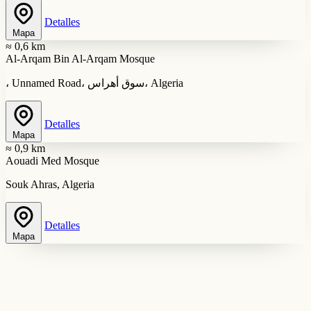
Detalles
Mapa
≈ 0,6 km
Al-Arqam Bin Al-Arqam Mosque
، Unnamed Road، سوق أهراس، Algeria
Detalles
Mapa
≈ 0,9 km
Aouadi Med Mosque
Souk Ahras, Algeria
Detalles
Mapa