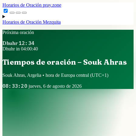
Horarios de Oración
pray.zone
Horarios de Oración
Mezquita
Próxima oración
Dhuhr
12:34
Dhuhr in 04:00:39
Tiempos de oración – Souk Ahras
Souk Ahras, Argelia • hora de Europa central
(UTC+1)
08:33:21
jueves, 6 de agosto de 2026