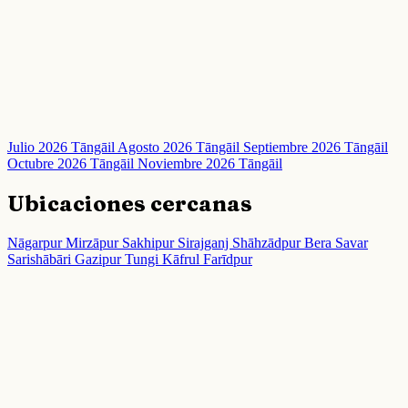
Julio 2026 Tāngāil
Agosto 2026 Tāngāil
Septiembre 2026 Tāngāil
Octubre 2026 Tāngāil
Noviembre 2026 Tāngāil
Ubicaciones cercanas
Nāgarpur
Mirzāpur
Sakhipur
Sirajganj
Shāhzādpur
Bera
Savar
Sarishābāri
Gazipur
Tungi
Kāfrul
Farīdpur