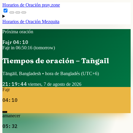
Horarios de Oración
pray.zone
Horarios de Oración
Mezquita
Próxima oración
Fajr
04:10
Fajr in 06:50:15 (tomorrow)
Tiempos de oración – Tāngāil
Tāngāil, Bangladesh • hora de Bangladés
(UTC+6)
21:19:45
viernes, 7 de agosto de 2026
Fajr
04:10
amanecer
05:32