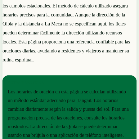
los cambios estacionales. El método de cálculo utilizado asegura
horarios precisos para la comunidad. Aunque la dirección de la
Qibla y la distancia a La Meca no se especifican aquí, los fieles
pueden determinar fácilmente la dirección utilizando recursos
locales. Esta página proporciona una referencia confiable para las
oraciones diarias, ayudando a residentes y viajeros a mantener su
rutina espiritual.
NOTAS PRÁCTICAS
Los horarios de oración en esta página se calculan utilizando
un método estándar adecuado para Tangail. Los horarios
cambian diariamente según la salida y puesta del sol. Para una
programación precisa de las oraciones, consulte los horarios
mostrados. La dirección de la Qibla se puede determinar
usando una brújula o una aplicación de teléfono inteligente.